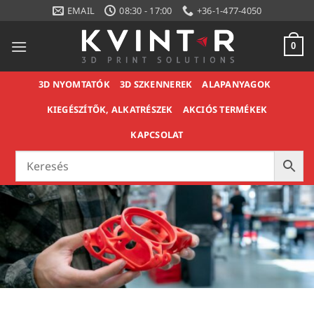
Skip
EMAIL
08:30 - 17:00
+36-1-477-4050
to
content
0
3D NYOMTATÓK
3D SZKENNEREK
ALAPANYAGOK
KIEGÉSZÍTŐK, ALKATRÉSZEK
AKCIÓS TERMÉKEK
KAPCSOLAT