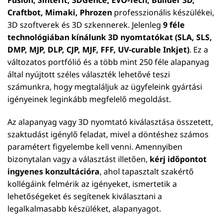
Fusion, Sinterit, 3DGence, EVO-Tech, Builder 3D,
Craftbot, Mimaki, Phrozen
professzionális készülékei,
3D szoftverek és 3D szkennerek. Jelenleg
9 féle
technológiában kínálunk 3D nyomtatókat (SLA, SLS,
DMP, MJP, DLP, CJP, MJF, FFF, UV-curable Inkjet)
. Ez a
változatos portfólió és a több mint 250 féle alapanyag
által nyújtott széles választék lehetővé teszi
számunkra, hogy megtaláljuk az ügyfeleink gyártási
igényeinek leginkább megfelelő megoldást.
Az alapanyag vagy 3D nyomtató kiválasztása összetett,
szaktudást igénylő feladat, mivel a döntéshez számos
paramétert figyelembe kell venni. Amennyiben
bizonytalan vagy a választást illetően,
kérj időpontot
ingyenes konzultációra
, ahol tapasztalt szakértő
kollégáink felmérik az igényeket, ismertetik a
lehetőségeket és segítenek kiválasztani a
legalkalmasabb készüléket, alapanyagot.