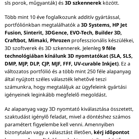
sls porok, műgyanták) és
3D szkennerek
között.
Több mint 10 éve foglalkozunk additív gyártással,
portfóliónkban megtalálhatók a
3D Systems, HP Jet
Fusion, Sinterit, 3DGence, EVO-Tech, Builder 3D,
Craftbot, Mimaki, Phrozen
professzionális készülékei,
3D szoftverek és 3D szkennerek. Jelenleg
9 féle
technológiában kínálunk 3D nyomtatókat (SLA, SLS,
DMP, MJP, DLP, CJP, MJF, FFF, UV-curable Inkjet)
. Ez a
változatos portfólió és a több mint 250 féle alapanyag
által nyújtott széles választék lehetővé teszi
számunkra, hogy megtaláljuk az ügyfeleink gyártási
igényeinek leginkább megfelelő megoldást.
Az alapanyag vagy 3D nyomtató kiválasztása összetett,
szaktudást igénylő feladat, mivel a döntéshez számos
paramétert figyelembe kell venni. Amennyiben
bizonytalan vagy a választást illetően,
kérj időpontot