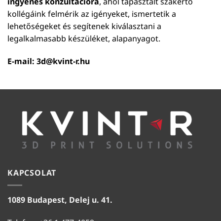
ingyenes konzultációra
, ahol tapasztalt szakértő
kollégáink felmérik az igényeket, ismertetik a
lehetőségeket és segítenek kiválasztani a
legalkalmasabb készüléket, alapanyagot.
E-mail:
3d@kvint-r.hu
KAPCSOLAT
1089 Budapest, Delej u. 41.