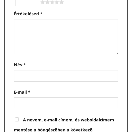
5 / 5 csillag
Értékelésed
*
Név
*
E-mail
*
A nevem, e-mail címem, és weboldalcímem
mentése a böngészőben a következő