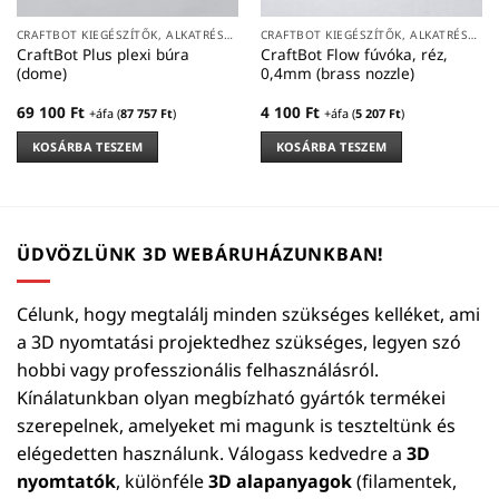
CRAFTBOT KIEGÉSZÍTŐK, ALKATRÉSZEK
CRAFTBOT KIEGÉSZÍTŐK, ALKATRÉSZEK
CraftBot Plus plexi búra
CraftBot Flow fúvóka, réz,
(dome)
0,4mm (brass nozzle)
69 100
Ft
4 100
Ft
+áfa (
87 757
Ft
)
+áfa (
5 207
Ft
)
KOSÁRBA TESZEM
KOSÁRBA TESZEM
ÜDVÖZLÜNK 3D WEBÁRUHÁZUNKBAN!
Célunk, hogy megtalálj minden szükséges kelléket, ami
a 3D nyomtatási projektedhez szükséges, legyen szó
hobbi vagy professzionális felhasználásról.
Kínálatunkban olyan megbízható gyártók termékei
szerepelnek, amelyeket mi magunk is teszteltünk és
elégedetten használunk. Válogass kedvedre a
3D
nyomtatók
, különféle
3D alapanyagok
(filamentek,