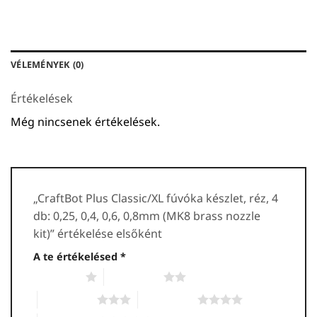
VÉLEMÉNYEK (0)
Értékelések
Még nincsenek értékelések.
„CraftBot Plus Classic/XL fúvóka készlet, réz, 4
db: 0,25, 0,4, 0,6, 0,8mm (MK8 brass nozzle
kit)” értékelése elsőként
A te értékelésed
*
1 / 5 csillag
2 / 5 csillag
3 / 5 csillag
4 / 5 csillag