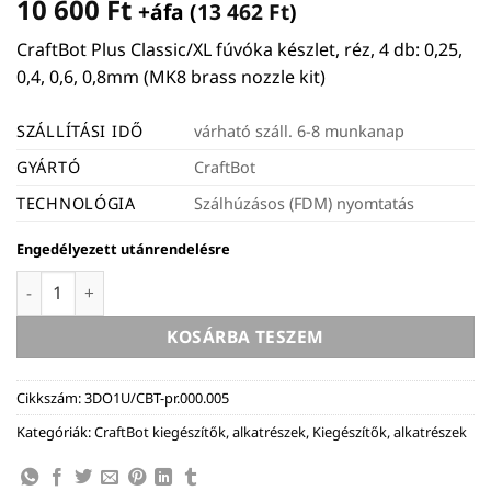
10 600
Ft
+áfa (
13 462
Ft
)
CraftBot Plus Classic/XL fúvóka készlet, réz, 4 db: 0,25,
0,4, 0,6, 0,8mm (MK8 brass nozzle kit)
SZÁLLÍTÁSI IDŐ
várható száll. 6-8 munkanap
GYÁRTÓ
CraftBot
TECHNOLÓGIA
Szálhúzásos (FDM) nyomtatás
Engedélyezett utánrendelésre
CraftBot Plus Classic/XL fúvóka készlet, réz, 4 db: 0,25, 0,4,
KOSÁRBA TESZEM
Cikkszám:
3DO1U/CBT-pr.000.005
Kategóriák:
CraftBot kiegészítők, alkatrészek
,
Kiegészítők, alkatrészek