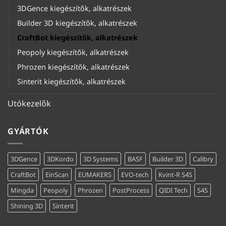
3DGence kiegészítők, alkatrészek
Builder 3D kiegészítők, alkatrészek
CraftBot kiegészítők, alkatrészek
Peopoly kiegészítők, alkatrészek
Phrozen kiegészítők, alkatrészek
Sinterit kiegészítők, alkatrészek
Utókezelők
GYÁRTÓK
3DGence
3DKordo
3D Systems
BASF
Builder 3D
Calibry
CraftBot
EinScan
EUMAKERS
EVO-tech
Kvint-R S4S
Mingda
Peopoly
Phrozen
PostProcess
QIDI Tech
S4S
Shining 3D
Sinterit