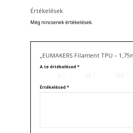
Értékelések
Még nincsenek értékelések.
„EUMAKERS Filament TPU – 1,75mm
A te értékelésed
*
1 / 5 csillag
2 / 5 csillag
3 / 5 csillag
4 /
Értékelésed
*