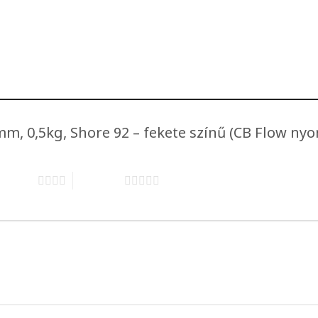
, 0,5kg, Shore 92 – fekete színű (CB Flow nyo
 5 csillag
5 / 5 csillag