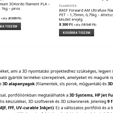
mium 3DKordo filament PLA –
FILAMENTEK
 1kg – piros
BASF Forward AM Ultrafuse fil
PET – 1,75mm, 0,75kg – áttetsz
+áfa (
8 509
Ft
)
készlet erejég
8 300
Ft
+áfa (
10 541
Ft
)
BA TESZEM
KOSÁRBA TESZEM
éket, ami a 3D nyomtatási projektedhez szükséges, legyen 
ható gyártók termékei szerepelnek, amelyeket mi magunk is
le
3D alapanyagok
(filamentek, sls porok, műgyanták) és
3D
ssal, portfóliónkban megtalálhatók a
3D Systems, HP Jet Fu
is készülékei, 3D szoftverek és 3D szkennerek. Jelenleg
9 
MJF, FFF, UV-curable Inkjet)
. Ez a változatos portfólió és a