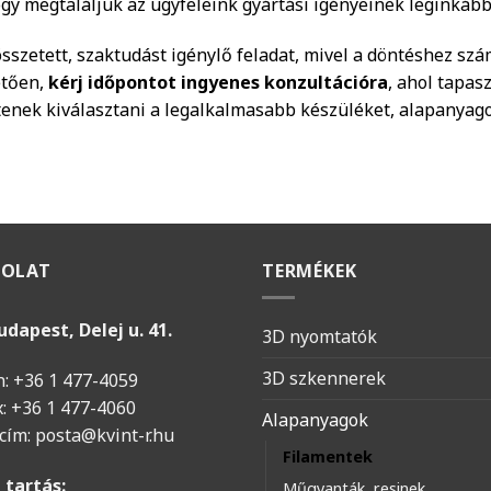
ogy megtaláljuk az ügyfeleink gyártási igényeinek leginkáb
sszetett, szaktudást igénylő feladat, mivel a döntéshez szá
etően,
kérj időpontot ingyenes konzultációra
, ahol tapas
tenek kiválasztani a legalkalmasabb készüléket, alapanyago
SOLAT
TERMÉKEK
udapest, Delej u. 41.
3D nyomtatók
3D szkennerek
n: +36 1 477-4059
x: +36 1 477-4060
Alapanyagok
 cím:
posta@kvint-r.hu
Filamentek
 tartás:
Műgyanták, resinek