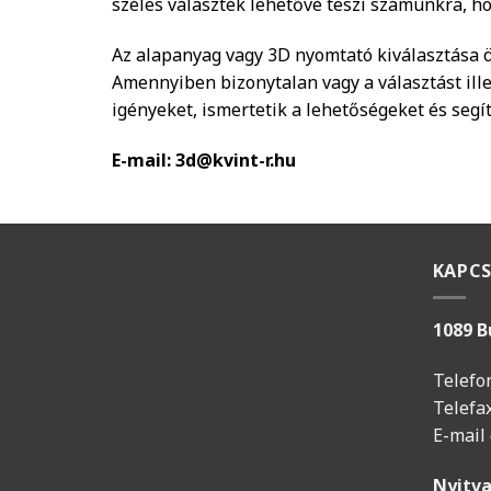
széles választék lehetővé teszi számunkra, h
Az alapanyag vagy 3D nyomtató kiválasztása ö
Amennyiben bizonytalan vagy a választást ill
igényeket, ismertetik a lehetőségeket és segí
E-mail:
3d@kvint-r.hu
KAPC
1089 B
Telefo
Telefa
E-mail
Nyitva