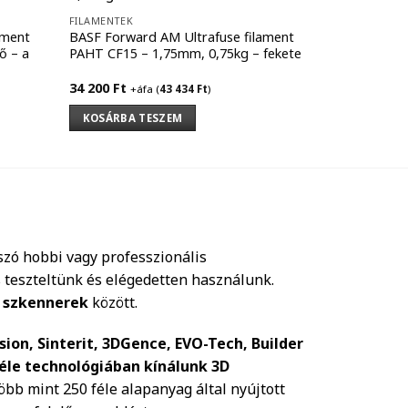
FILAMENTEK
FILAMENTEK
ament
BASF Forward AM Ultrafuse filament
BASF Forwar
ő – a
PAHT CF15 – 1,75mm, 0,75kg – fekete
PET – 1,75m
34 200
Ft
8 400
Ft
+áfa (
43 434
Ft
)
+áfa
KOSÁRBA TESZEM
KOSÁRBA 
szó hobbi vagy professzionális
 teszteltünk és elégedetten használunk.
 szkennerek
között.
sion, Sinterit, 3DGence, EVO-Tech, Builder
féle technológiában kínálunk 3D
 több mint 250 féle alapanyag által nyújtott