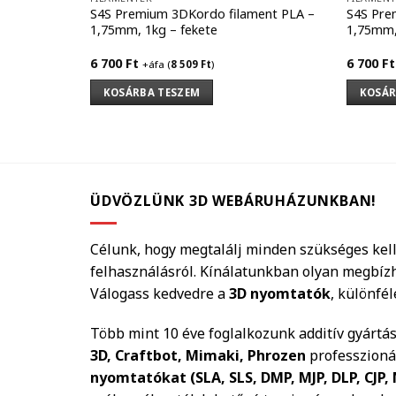
S4S Premium 3DKordo filament PLA –
S4S Pre
1,75mm, 1kg – fekete
1,75mm,
6 700
Ft
6 700
Ft
+áfa (
8 509
Ft
)
KOSÁRBA TESZEM
KOSÁR
ÜDVÖZLÜNK 3D WEBÁRUHÁZUNKBAN!
Célunk, hogy megtalálj minden szükséges kell
felhasználásról. Kínálatunkban olyan megbíz
Válogass kedvedre a
3D nyomtatók
, különfé
Több mint 10 éve foglalkozunk additív gyártá
3D, Craftbot, Mimaki, Phrozen
professzionál
nyomtatókat (SLA, SLS, DMP, MJP, DLP, CJP, 