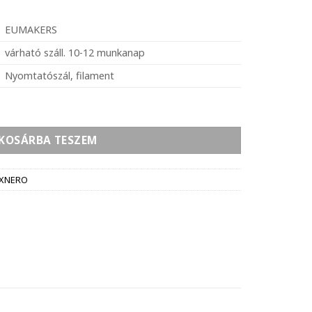
EUMAKERS
várható száll. 10-12 munkanap
Nyomtatószál, filament
5mm, 0,5kg, Shore 92 - fekete színű (CB Flow nyomtatókhoz
KOSÁRBA TESZEM
EXNERO