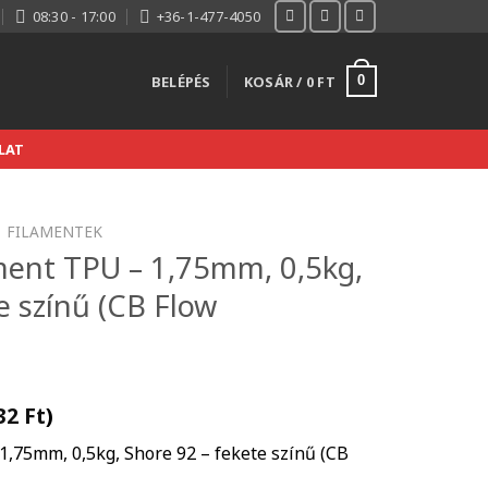
08:30 - 17:00
+36-1-477-4050
BELÉPÉS
KOSÁR /
0
FT
0
LAT
FILAMENTEK
ent TPU – 1,75mm, 0,5kg,
e színű (CB Flow
732
Ft
)
75mm, 0,5kg, Shore 92 – fekete színű (CB