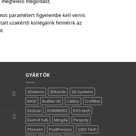
b megfelelő megoldást.
mos paramétert figyelembe kell venni.
ztalt szakértő kollégáink felmérik az
t.
GYÁRTÓK
3DGence
3DKordo
3D Systems
BASF
Builder 3D
Calibry
CraftBot
EinScan
EUMAKERS
EVO-tech
Kvint-R S4S
Mingda
Peopoly
Phrozen
PostProcess
QIDI Tech