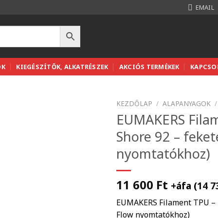
EMAIL
OK
KIEGÉSZÍTŐK, ALKATRÉSZEK
AKCIÓS TERMÉKEK
KAPCSO
KEZDŐLAP
/
ALAPANYAGOK
/
EUMAKERS Filam
Shore 92 – feket
nyomtatókhoz)
11 600
Ft
+áfa (
14 
EUMAKERS Filament TPU – 1,
Flow nyomtatókhoz)