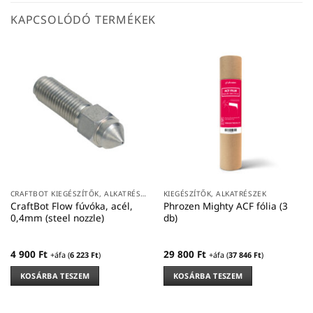
KAPCSOLÓDÓ TERMÉKEK
CRAFTBOT KIEGÉSZÍTŐK, ALKATRÉSZEK
KIEGÉSZÍTŐK, ALKATRÉSZEK
CraftBot Flow fúvóka, acél,
Phrozen Mighty ACF fólia (3
0,4mm (steel nozzle)
db)
4 900
Ft
29 800
Ft
+áfa (
6 223
Ft
)
+áfa (
37 846
Ft
)
KOSÁRBA TESZEM
KOSÁRBA TESZEM