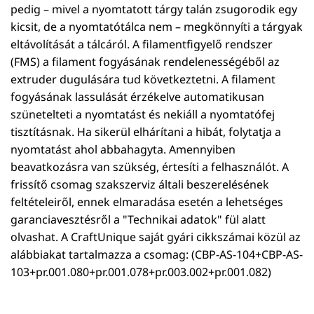
pedig – mivel a nyomtatott tárgy talán zsugorodik egy
kicsit, de a nyomtatótálca nem – megkönnyíti a tárgyak
eltávolítását a tálcáról. A filamentfigyelő rendszer
(FMS) a filament fogyásának rendelenességéből az
extruder dugulására tud következtetni. A filament
fogyásának lassulását érzékelve automatikusan
szünetelteti a nyomtatást és nekiáll a nyomtatófej
tisztításnak. Ha sikerül elhárítani a hibát, folytatja a
nyomtatást ahol abbahagyta. Amennyiben
beavatkozásra van szükség, értesíti a felhasználót. A
frissítő csomag szakszerviz általi beszerelésének
feltételeiről, ennek elmaradása esetén a lehetséges
garanciavesztésről a "Technikai adatok" fül alatt
olvashat. A CraftUnique saját gyári cikkszámai közül az
alábbiakat tartalmazza a csomag: (CBP-AS-104+CBP-AS-
103+pr.001.080+pr.001.078+pr.003.002+pr.001.082)