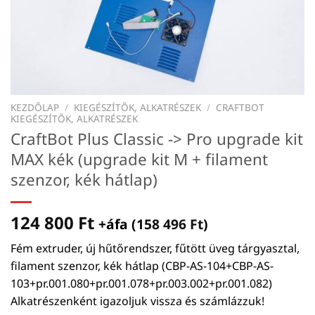
KEZDŐLAP
/
KIEGÉSZÍTŐK, ALKATRÉSZEK
/
CRAFTBOT
KIEGÉSZÍTŐK, ALKATRÉSZEK
CraftBot Plus Classic -> Pro upgrade kit
MAX kék (upgrade kit M + filament
szenzor, kék hátlap)
124 800
Ft
+áfa (
158 496
Ft
)
Fém extruder, új hűtőrendszer, fűtött üveg tárgyasztal,
filament szenzor, kék hátlap (CBP-AS-104+CBP-AS-
103+pr.001.080+pr.001.078+pr.003.002+pr.001.082)
Alkatrészenként igazoljuk vissza és számlázzuk!