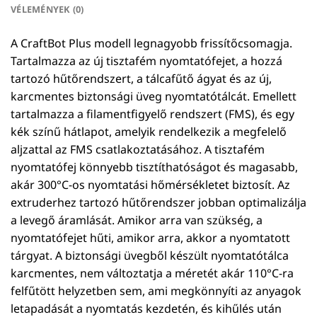
VÉLEMÉNYEK (0)
A CraftBot Plus modell legnagyobb frissítőcsomagja.
Tartalmazza az új tisztafém nyomtatófejet, a hozzá
tartozó hűtőrendszert, a tálcafűtő ágyat és az új,
karcmentes biztonsági üveg nyomtatótálcát. Emellett
tartalmazza a filamentfigyelő rendszert (FMS), és egy
kék színű hátlapot, amelyik rendelkezik a megfelelő
aljzattal az FMS csatlakoztatásához. A tisztafém
nyomtatófej könnyebb tisztíthatóságot és magasabb,
akár 300°C-os nyomtatási hőmérsékletet biztosít. Az
extruderhez tartozó hűtőrendszer jobban optimalizálja
a levegő áramlását. Amikor arra van szükség, a
nyomtatófejet hűti, amikor arra, akkor a nyomtatott
tárgyat. A biztonsági üvegből készült nyomtatótálca
karcmentes, nem változtatja a méretét akár 110°C-ra
felfűtött helyzetben sem, ami megkönnyíti az anyagok
letapadását a nyomtatás kezdetén, és kihűlés után