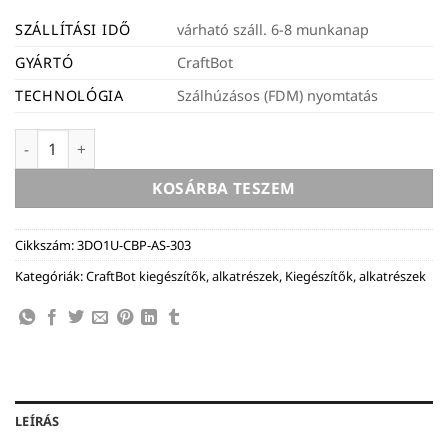
SZÁLLÍTÁSI IDŐ
várható száll. 6-8 munkanap
GYÁRTÓ
CraftBot
TECHNOLÓGIA
Szálhúzásos (FDM) nyomtatás
CraftBot Plus Classic -> Pro upgrade kit MAX kék (upgrade k
KOSÁRBA TESZEM
Cikkszám:
3DO1U-CBP-AS-303
Kategóriák:
CraftBot kiegészítők, alkatrészek
,
Kiegészítők, alkatrészek
LEÍRÁS