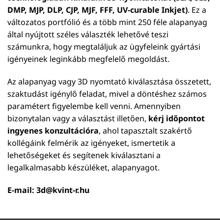
DMP, MJP, DLP, CJP, MJF, FFF, UV-curable Inkjet)
. Ez a
változatos portfólió és a több mint 250 féle alapanyag
által nyújtott széles választék lehetővé teszi
számunkra, hogy megtaláljuk az ügyfeleink gyártási
igényeinek leginkább megfelelő megoldást.
Az alapanyag vagy 3D nyomtató kiválasztása összetett,
szaktudást igénylő feladat, mivel a döntéshez számos
paramétert figyelembe kell venni. Amennyiben
bizonytalan vagy a választást illetően,
kérj időpontot
ingyenes konzultációra
, ahol tapasztalt szakértő
kollégáink felmérik az igényeket, ismertetik a
lehetőségeket és segítenek kiválasztani a
legalkalmasabb készüléket, alapanyagot.
E-mail:
3d@kvint-r.hu