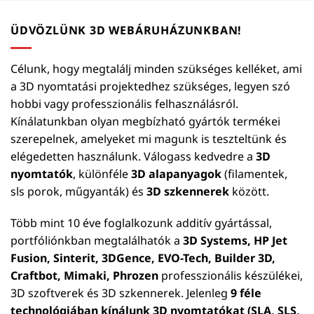
ÜDVÖZLÜNK 3D WEBÁRUHÁZUNKBAN!
Célunk, hogy megtalálj minden szükséges kelléket, ami
a 3D nyomtatási projektedhez szükséges, legyen szó
hobbi vagy professzionális felhasználásról.
Kínálatunkban olyan megbízható gyártók termékei
szerepelnek, amelyeket mi magunk is teszteltünk és
elégedetten használunk. Válogass kedvedre a
3D
nyomtatók
, különféle
3D alapanyagok
(filamentek,
sls porok, műgyanták) és
3D szkennerek
között.
Több mint 10 éve foglalkozunk additív gyártással,
portfóliónkban megtalálhatók a
3D Systems, HP Jet
Fusion, Sinterit, 3DGence, EVO-Tech, Builder 3D,
Craftbot, Mimaki, Phrozen
professzionális készülékei,
3D szoftverek és 3D szkennerek. Jelenleg
9 féle
technológiában kínálunk 3D nyomtatókat (SLA, SLS,