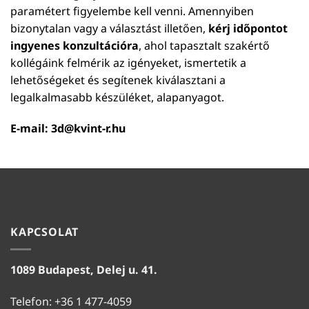
paramétert figyelembe kell venni. Amennyiben
bizonytalan vagy a választást illetően,
kérj időpontot
ingyenes konzultációra
, ahol tapasztalt szakértő
kollégáink felmérik az igényeket, ismertetik a
lehetőségeket és segítenek kiválasztani a
legalkalmasabb készüléket, alapanyagot.
E-mail:
3d@kvint-r.hu
KAPCSOLAT
1089 Budapest, Delej u. 41.
Telefon: +36 1 477-4059