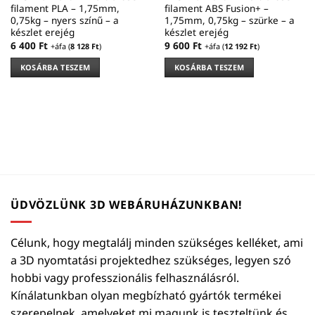
filament PLA – 1,75mm,
filament ABS Fusion+ –
0,75kg – nyers színű – a
1,75mm, 0,75kg – szürke – a
készlet erejég
készlet erejég
6 400
Ft
9 600
Ft
+áfa (
8 128
Ft
)
+áfa (
12 192
Ft
)
KOSÁRBA TESZEM
KOSÁRBA TESZEM
ÜDVÖZLÜNK 3D WEBÁRUHÁZUNKBAN!
Célunk, hogy megtalálj minden szükséges kelléket, ami
a 3D nyomtatási projektedhez szükséges, legyen szó
hobbi vagy professzionális felhasználásról.
Kínálatunkban olyan megbízható gyártók termékei
szerepelnek, amelyeket mi magunk is teszteltünk és