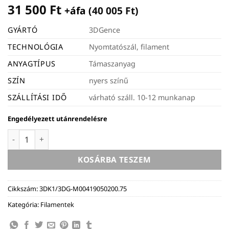
31 500
Ft
+áfa (
40 005
Ft
)
GYÁRTÓ
3DGence
TECHNOLÓGIA
Nyomtatószál, filament
ANYAGTÍPUS
Támaszanyag
SZÍN
nyers színű
SZÁLLÍTÁSI IDŐ
várható száll. 10-12 munkanap
Engedélyezett utánrendelésre
3DGence BVOH filament - 1,75mm, 0,5kg - nyers színű menny
KOSÁRBA TESZEM
Cikkszám:
3DK1/3DG-M00419050200.75
Kategória:
Filamentek