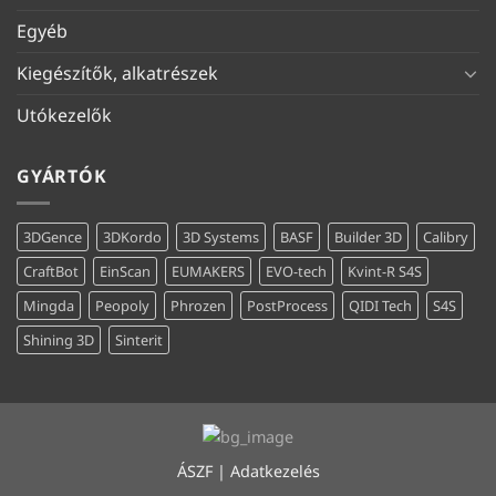
Egyéb
Kiegészítők, alkatrészek
Utókezelők
GYÁRTÓK
3DGence
3DKordo
3D Systems
BASF
Builder 3D
Calibry
CraftBot
EinScan
EUMAKERS
EVO-tech
Kvint-R S4S
Mingda
Peopoly
Phrozen
PostProcess
QIDI Tech
S4S
Shining 3D
Sinterit
ÁSZF
|
Adatkezelés