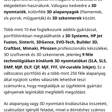
elégedetten használunk. Válogass kedvedre a
3D
nyomtatók
, különféle
3D alapanyagok
(filamentek,
sls porok, műgyanták) és
3D szkennerek
között.
Több mint 10 éve foglalkozunk additív gyártással,
portfóliónkban megtalálhatók a
3D Systems, HP Jet
Fusion, Sinterit, 3DGence, EVO-Tech, Builder 3D,
Craftbot, Mimaki, Phrozen
professzionális készülékei,
3D szoftverek és 3D szkennerek. Jelenleg
9 féle
technológiában kínálunk 3D nyomtatókat (SLA, SLS,
DMP, MJP, DLP, CJP, MJF, FFF, UV-curable Inkjet)
. Ez a
változatos portfólió és a több mint 250 féle alapanyag
által nyújtott széles választék lehetővé teszi
számunkra, hogy megtaláljuk az ügyfeleink gyártási
igényeinek leginkább megfelelő megoldást.
Az alapanyag vagy 3D nyomtató kiválasztása összetett,
szaktudást igénylő feladat, mivel a döntéshez számos