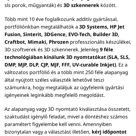
sls porok, műgyanták) és
3D szkennerek
között.
Több mint 10 éve foglalkozunk additív gyártással,
portfóliónkban megtalálhatók a
3D Systems, HP Jet
Fusion, Sinterit, 3DGence, EVO-Tech, Builder 3D,
Craftbot, Mimaki, Phrozen
professzionális készülékei,
3D szoftverek és 3D szkennerek. Jelenleg
9 féle
technológiában kínálunk 3D nyomtatókat (SLA, SLS,
DMP, MJP, DLP, CJP, MJF, FFF, UV-curable Inkjet)
. Ez a
változatos portfólió és a több mint 250 féle alapanyag
által nyújtott széles választék lehetővé teszi
számunkra, hogy megtaláljuk az ügyfeleink gyártási
igényeinek leginkább megfelelő megoldást.
Az alapanyag vagy 3D nyomtató kiválasztása összetett,
szaktudást igénylő feladat, mivel a döntéshez számos
paramétert figyelembe kell venni. Amennyiben
bizonytalan vagy a választást illetően,
kérj időpontot