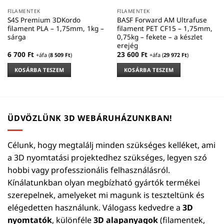
FILAMENTEK
FILAMENTEK
S4S Premium 3DKordo
BASF Forward AM Ultrafuse
filament PLA – 1,75mm, 1kg –
filament PET CF15 – 1,75mm,
sárga
0,75kg – fekete – a készlet
erejég
6 700
Ft
23 600
Ft
+áfa (
8 509
Ft
)
+áfa (
29 972
Ft
)
KOSÁRBA TESZEM
KOSÁRBA TESZEM
ÜDVÖZLÜNK 3D WEBÁRUHÁZUNKBAN!
Célunk, hogy megtalálj minden szükséges kelléket, ami
a 3D nyomtatási projektedhez szükséges, legyen szó
hobbi vagy professzionális felhasználásról.
Kínálatunkban olyan megbízható gyártók termékei
szerepelnek, amelyeket mi magunk is teszteltünk és
elégedetten használunk. Válogass kedvedre a
3D
nyomtatók
, különféle
3D alapanyagok
(filamentek,