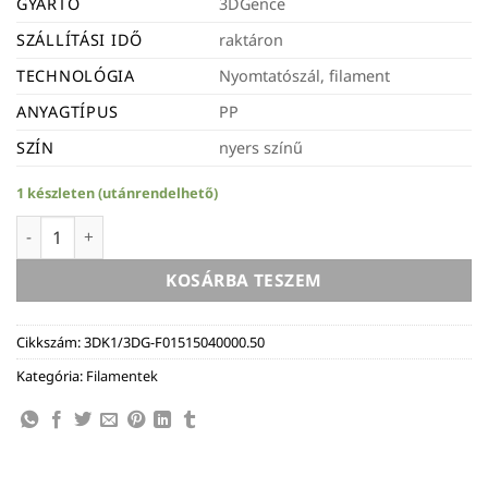
GYÁRTÓ
3DGence
SZÁLLÍTÁSI IDŐ
raktáron
TECHNOLÓGIA
Nyomtatószál, filament
ANYAGTÍPUS
PP
SZÍN
nyers színű
1 készleten (utánrendelhető)
3DGence Formfutura PP filament - 1,75mm, 0,5kg - nyers sz
KOSÁRBA TESZEM
Cikkszám:
3DK1/3DG-F01515040000.50
Kategória:
Filamentek