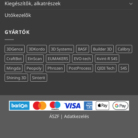
Kiegészítők, alkatrészek
Utókezelők
GYÁRTÓK
3DGence
3DKordo
3D Systems
BASF
Builder 3D
Calibry
CraftBot
EinScan
EUMAKERS
EVO-tech
Kvint-R S4S
Mingda
Peopoly
Phrozen
PostProcess
QIDI Tech
S4S
Shining 3D
Sinterit
ÁSZF
|
Adatkezelés