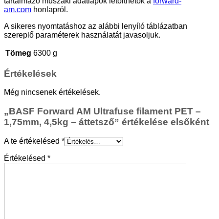
tartalmazó műszaki adatlapok letölthetők a
forward-
am.com
honlapról.
A sikeres nyomtatáshoz az alábbi lenyíló táblázatban
szereplő paraméterek használatát javasoljuk.
Tömeg
6300 g
Értékelések
Még nincsenek értékelések.
„BASF Forward AM Ultrafuse filament PET –
1,75mm, 4,5kg – áttetsző” értékelése elsőként
A te értékelésed
*
Értékelésed
*