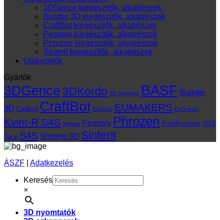
3DGence kiegészítők, alkatrészek
Builder 3D kiegészítők, alkatrészek
CraftBot kiegészítők, alkatrészek
Peopoly kiegészítők, alkatrészek
Phrozen kiegészítők, alkatrészek
Sinterit kiegészítők, alkatrészek
Utókezelők
Gyártók
BASF
3DGence
3DKordo
Builder
3D Systems
CraftBot
EUMAKERS
3D
Calibry
EinScan
EVO-tech
Phrozen
Kvint-R S4S
Peopoly
PostProcess
QIDI
Mingda
Sinterit
S4S
Shining 3D
Tech
ÁSZF
|
Adatkezelés
Keresés
×
3D nyomtatók