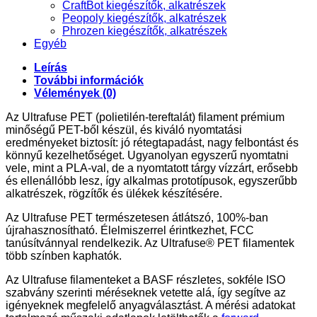
CraftBot kiegészítők, alkatrészek
Peopoly kiegészítők, alkatrészek
Phrozen kiegészítők, alkatrészek
Egyéb
Leírás
További információk
Vélemények (0)
Az Ultrafuse PET (polietilén-tereftalát) filament prémium
minőségű PET-ből készül, és kiváló nyomtatási
eredményeket biztosít: jó rétegtapadást, nagy felbontást és
könnyű kezelhetőséget. Ugyanolyan egyszerű nyomtatni
vele, mint a PLA-val, de a nyomtatott tárgy vízzárt, erősebb
és ellenállóbb lesz, így alkalmas prototípusok, egyszerűbb
alkatrészek, rögzítők és ülékek készítésére.
Az Ultrafuse PET természetesen átlátszó, 100%-ban
újrahasznosítható. Élelmiszerrel érintkezhet, FCC
tanúsítvánnyal rendelkezik. Az Ultrafuse® PET filamentek
több színben kaphatók.
Az Ultrafuse filamenteket a BASF részletes, sokféle ISO
szabvány szerinti méréseknek vetette alá, így segítve az
igényeknek megfelelő anyagválasztást. A mérési adatokat