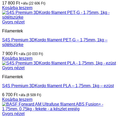
17 800
Ft
+áfa (
22 606
Ft
)
Kosárba teszem
Gyors nézet
Filamentek
S4S Premium 3DKordo filament PET-G – 1,75mm, 1kg –
sötétszürke
7 900
Ft
+áfa (
10 033
Ft
)
Kosárba teszem
Gyors nézet
Filamentek
S4S Premium 3DKordo filament PLA – 1,75mm, 1kg – ezüst
6 700
Ft
+áfa (
8 509
Ft
)
Kosárba teszem
Gyors nézet