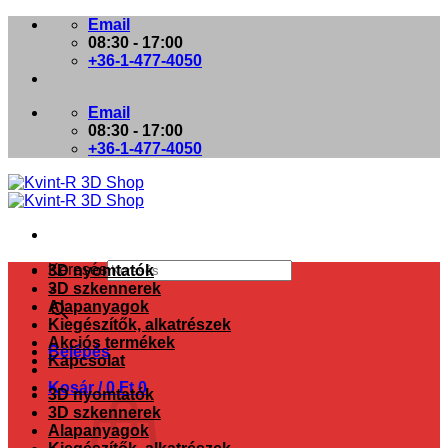
Skip
Email
to
08:30 - 17:00
content
+36-1-477-4050
Email
08:30 - 17:00
+36-1-477-4050
Keresés
3D nyomtatók
3D szkennerek
×
Alapanyagok
Kiegészítők, alkatrészek
Akciós termékek
Belépés
Kapcsolat
Kosár /
0
Ft
0
3D nyomtatók
3D szkennerek
Alapanyagok