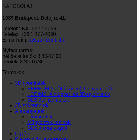
KAPCSOLAT
1089 Budapest, Delej u. 41.
Telefon: +36 1 477-4059
Telefax: +36 1 477-4060
E-mail cím:
posta@kvint-r.hu
Nyitva tartás:
hétfő-csütörtök: 8:30-17:00
péntek: 8:30-16:30
Termékek
3D nyomtatók
FFF/FDM (szálhúzásos) 3D nyomtatók
LCD/MSLA műgyantás 3D nyomtatók
SLS 3D nyomtatók
3D szkennerek
Alapanyagok
Filamentek
Műgyanták, resinek
SLS alapanyagok
Egyéb
Kiegészítők, alkatrészek