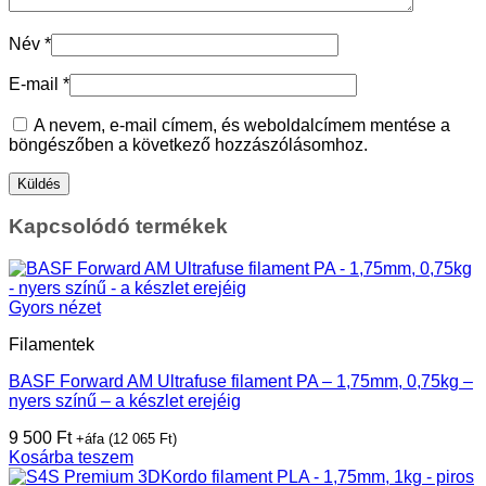
Név
*
E-mail
*
A nevem, e-mail címem, és weboldalcímem mentése a
böngészőben a következő hozzászólásomhoz.
Kapcsolódó termékek
Gyors nézet
Filamentek
BASF Forward AM Ultrafuse filament PA – 1,75mm, 0,75kg –
nyers színű – a készlet erejéig
9 500
Ft
+áfa (
12 065
Ft
)
Kosárba teszem