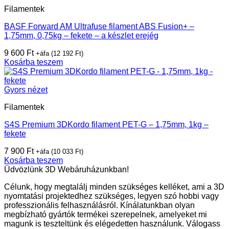
Filamentek
BASF Forward AM Ultrafuse filament ABS Fusion+ –
1,75mm, 0,75kg – fekete – a készlet erejég
9 600
Ft
+áfa (
12 192
Ft
)
Kosárba teszem
Gyors nézet
Filamentek
S4S Premium 3DKordo filament PET-G – 1,75mm, 1kg –
fekete
7 900
Ft
+áfa (
10 033
Ft
)
Kosárba teszem
Üdvözlünk 3D Webáruházunkban!
Célunk, hogy megtalálj minden szükséges kelléket, ami a 3D
nyomtatási projektedhez szükséges, legyen szó hobbi vagy
professzionális felhasználásról. Kínálatunkban olyan
megbízható gyártók termékei szerepelnek, amelyeket mi
magunk is teszteltünk és elégedetten használunk. Válogass