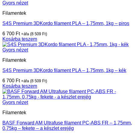
Gyors nézet
Filamentek
S4S Premium 3DKordo filament PLA – 1,75mm, 1kg – piros
6 700
Ft
+áfa (
8 509
Ft
)
Kosárba teszem
Gyors nézet
Filamentek
S4S Premium 3DKordo filament PLA – 1,75mm, 1kg – kék
6 700
Ft
+áfa (
8 509
Ft
)
Kosárba teszem
Gyors nézet
Filamentek
BASF Forward AM Ultrafuse filament PC-ABS FR – 1,75mm,
0,75kg – fekete – a készlet erejég