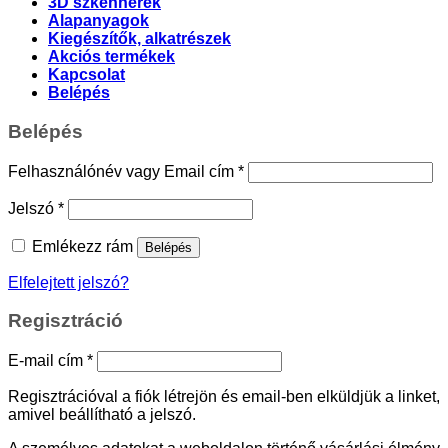
3D szkennerek
Alapanyagok
Kiegészítők, alkatrészek
Akciós termékek
Kapcsolat
Belépés
Belépés
Kötelező
Felhasználónév vagy Email cím
*
Kötelező
Jelszó
*
Emlékezz rám
Belépés
Elfelejtett jelszó?
Regisztráció
Kötelező
E-mail cím
*
Regisztrációval a fiók létrejön és email-ben elküldjük a linket,
amivel beállítható a jelszó.