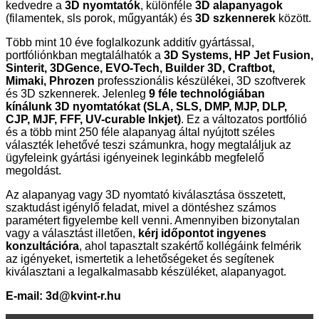
kedvedre a
3D nyomtatók
, különféle
3D alapanyagok
(filamentek, sls porok, műgyanták) és
3D szkennerek
között.
Több mint 10 éve foglalkozunk additív gyártással,
portfóliónkban megtalálhatók a
3D Systems, HP Jet Fusion,
Sinterit, 3DGence, EVO-Tech, Builder 3D, Craftbot,
Mimaki, Phrozen
professzionális készülékei, 3D szoftverek
és 3D szkennerek. Jelenleg
9 féle technológiában
kínálunk 3D nyomtatókat (SLA, SLS, DMP, MJP, DLP,
CJP, MJF, FFF, UV-curable Inkjet)
. Ez a változatos portfólió
és a több mint 250 féle alapanyag által nyújtott széles
választék lehetővé teszi számunkra, hogy megtaláljuk az
ügyfeleink gyártási igényeinek leginkább megfelelő
megoldást.
Az alapanyag vagy 3D nyomtató kiválasztása összetett,
szaktudást igénylő feladat, mivel a döntéshez számos
paramétert figyelembe kell venni. Amennyiben bizonytalan
vagy a választást illetően,
kérj időpontot ingyenes
konzultációra
, ahol tapasztalt szakértő kollégáink felmérik
az igényeket, ismertetik a lehetőségeket és segítenek
kiválasztani a legalkalmasabb készüléket, alapanyagot.
E-mail:
3d@kvint-r.hu