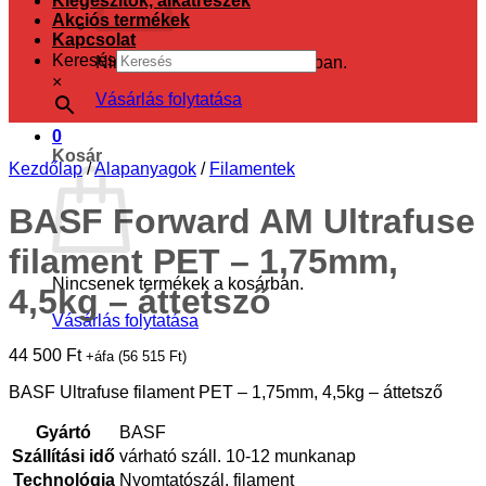
Kiegészítők, alkatrészek
Akciós termékek
Kapcsolat
Keresés
Nincsenek termékek a kosárban.
×
Vásárlás folytatása
0
Kosár
Kezdőlap
/
Alapanyagok
/
Filamentek
BASF Forward AM Ultrafuse
filament PET – 1,75mm,
Nincsenek termékek a kosárban.
4,5kg – áttetsző
Vásárlás folytatása
44 500
Ft
+áfa (
56 515
Ft
)
BASF Ultrafuse filament PET – 1,75mm, 4,5kg – áttetsző
Gyártó
BASF
Szállítási idő
várható száll. 10-12 munkanap
Technológia
Nyomtatószál, filament