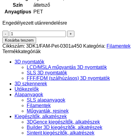
Szín
áttetsző
Anyagtípus
PET
Engedélyezett utánrendelésre
BASF
Forward
Kosárba teszem
AM
Cikkszám:
3DK1/FAM-Pet-0301a450
Kategória:
Filamentek
Ultrafuse
Termékkategóriák
filament
PET
3D nyomtatók
-
LCD/MSLA műgyantás 3D nyomtatók
1,75mm,
SLS 3D nyomtatók
4,5kg
FFF/FDM (szálhúzásos) 3D nyomtatók
-
3D szkennerek
áttetsző
Utókezelők
mennyiség
Alapanyagok
SLS alapanyagok
Filamentek
Műgyanták, resinek
Kiegészítők, alkatrészek
3DGence kiegészítők, alkatrészek
Builder 3D kiegészítők, alkatrészek
Sinterit kiegészítők, alkatrészek