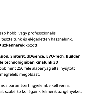
szó hobbi vagy professzionális
 teszteltünk és elégedetten használunk.
D szkennerek
között.
sion, Sinterit, 3DGence, EVO-Tech, Builder
éle technológiában kínálunk 3D
 több mint 250 féle alapanyag által nyújtott
b megfelelő megoldást.
ámos paramétert figyelembe kell venni.
talt szakértő kollégáink felmérik az igényeket,