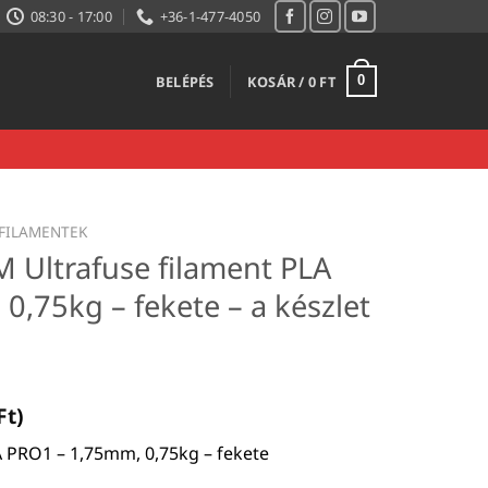
08:30 - 17:00
+36-1-477-4050
BELÉPÉS
KOSÁR /
0
FT
0
FILAMENTEK
 Ultrafuse filament PLA
0,75kg – fekete – a készlet
Ft
)
A PRO1 – 1,75mm, 0,75kg – fekete