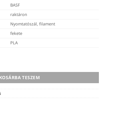
BASF
raktáron
Nyomtatószál, filament
fekete
PLA
lament PLA PRO1 - 1,75mm, 0,75kg - fekete - a készlet erejég
KOSÁRBA TESZEM
5