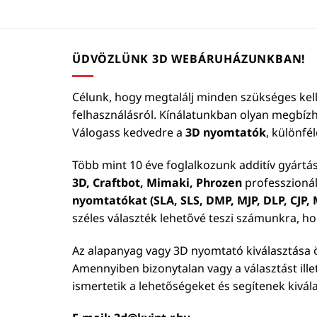
ÜDVÖZLÜNK 3D WEBÁRUHÁZUNKBAN!
Célunk, hogy megtalálj minden szükséges kell
felhasználásról. Kínálatunkban olyan megbíz
Válogass kedvedre a
3D nyomtatók
, különfé
Több mint 10 éve foglalkozunk additív gyártá
3D, Craftbot, Mimaki, Phrozen
professzionál
nyomtatókat (SLA, SLS, DMP, MJP, DLP, CJP, M
széles választék lehetővé teszi számunkra, h
Az alapanyag vagy 3D nyomtató kiválasztása ö
Amennyiben bizonytalan vagy a választást ill
ismertetik a lehetőségeket és segítenek kivál