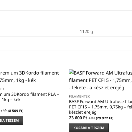
1120 g
TEK
mium 3DKordo filament PLA –
FILAMENTEK
 1kg – kék
BASF Forward AM Ultrafuse fil
PET CF15 – 1,75mm, 0,75kg – fe
+áfa (
8 509
Ft
)
készlet erejég
23 600
Ft
+áfa (
29 972
Ft
)
BA TESZEM
KOSÁRBA TESZEM