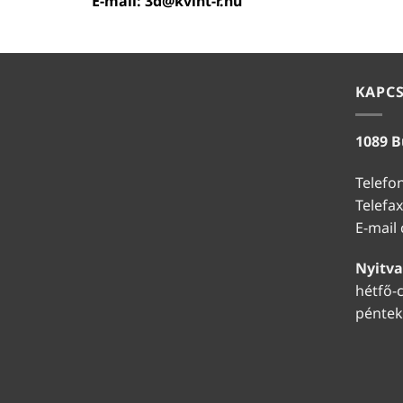
E-mail:
3d@kvint-r.hu
KAPC
1089 B
Telefo
Telefax
E-mail
Nyitva
hétfő-c
péntek: