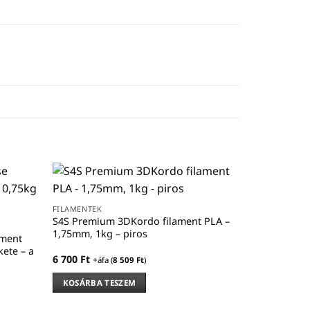
FILAMENTEK
S4S Premium 3DKordo filament PLA –
FILAMENTEK
1,75mm, 1kg – piros
ament
BASF Forwar
kete – a
PAHT CF15 –
6 700
Ft
+áfa (
8 509
Ft
)
34 200
Ft
+áf
KOSÁRBA TESZEM
KOSÁRBA 