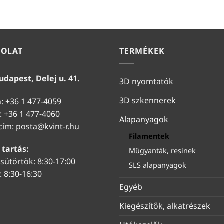
SOLAT
TERMÉKEK
udapest, Delej u. 41.
3D nyomtatók
3D szkennerek
n: +36 1 477-4059
: +36 1 477-4060
Alapanyagok
 cím:
posta@kvint-r.hu
Filamentek
 tartás:
Műgyanták, resinek
sütörtök: 8:30-17:00
SLS alapanyagok
 8:30-16:30
Egyéb
Kiegészítők, alkatrészek