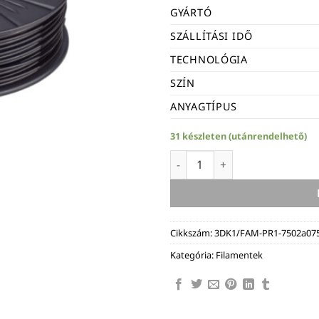
GYÁRTÓ
SZÁLLÍTÁSI IDŐ
TECHNOLÓGIA
SZÍN
ANYAGTÍPUS
31 készleten (utánrendelhető)
BASF Forward AM Ultrafuse fi
Cikkszám:
3DK1/FAM-PR1-7502a07
Kategória:
Filamentek