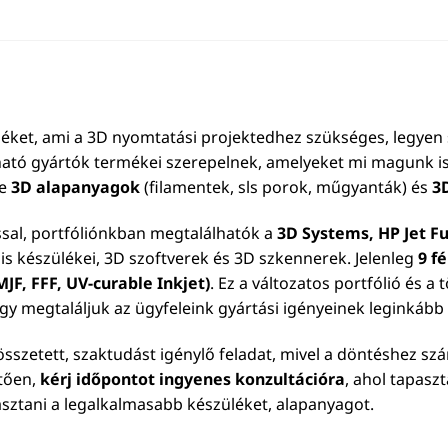
éket, ami a 3D nyomtatási projektedhez szükséges, legyen 
ható gyártók termékei szerepelnek, amelyeket mi magunk is
le
3D alapanyagok
(filamentek, sls porok, műgyanták) és
3
ssal, portfóliónkban megtalálhatók a
3D Systems, HP Jet Fu
is készülékei, 3D szoftverek és 3D szkennerek. Jelenleg
9 f
JF, FFF, UV-curable Inkjet)
. Ez a változatos portfólió és a
ogy megtaláljuk az ügyfeleink gyártási igényeinek leginkáb
sszetett, szaktudást igénylő feladat, mivel a döntéshez sz
etően,
kérj időpontot ingyenes konzultációra
, ahol tapasz
asztani a legalkalmasabb készüléket, alapanyagot.