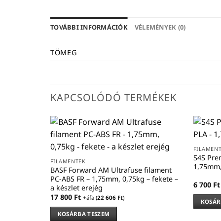
TOVÁBBI INFORMÁCIÓK
VÉLEMÉNYEK (0)
TÖMEG
KAPCSOLÓDÓ TERMÉKEK
FILAMEN
S4S Pre
FILAMENTEK
1,75mm,
BASF Forward AM Ultrafuse filament
PC-ABS FR – 1,75mm, 0,75kg – fekete –
6 700
Ft
a készlet erejég
17 800
Ft
+áfa (
22 606
Ft
)
KOSÁR
KOSÁRBA TESZEM