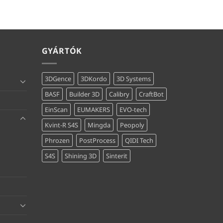
GYÁRTÓK
3DGence
3DKordo
3D Systems
BASF
Builder 3D
Calibry
CraftBot
EinScan
EUMAKERS
EVO-tech
Kvint-R S4S
Mingda
Peopoly
Phrozen
PostProcess
QIDI Tech
S4S
Shining 3D
Sinterit