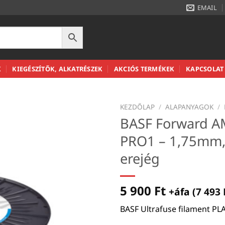
EMAIL
K
KIEGÉSZÍTŐK, ALKATRÉSZEK
AKCIÓS TERMÉKEK
KAPCSOLAT
KEZDŐLAP
/
ALAPANYAGOK
/
BASF Forward AM
PRO1 – 1,75mm, 
erejég
5 900
Ft
+áfa (
7 493
BASF Ultrafuse filament PL