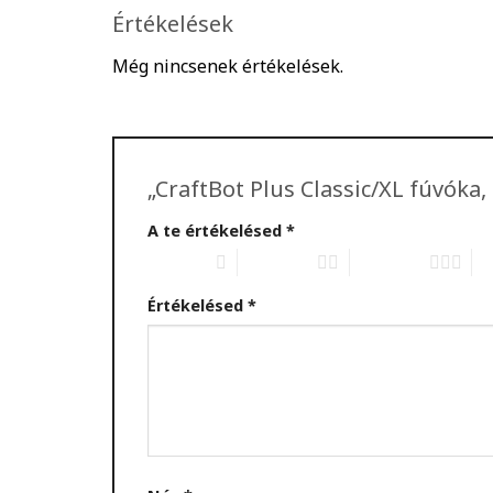
Értékelések
Még nincsenek értékelések.
„CraftBot Plus Classic/XL fúvóka
A te értékelésed
*
1 / 5 csillag
2 / 5 csillag
3 / 5 csillag
4 /
Értékelésed
*