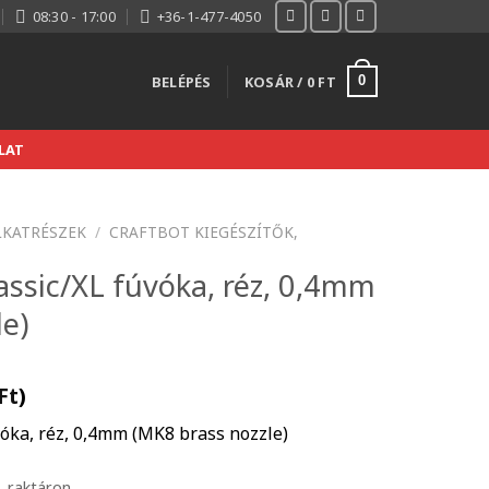
08:30 - 17:00
+36-1-477-4050
BELÉPÉS
KOSÁR /
0
FT
0
LAT
LKATRÉSZEK
/
CRAFTBOT KIEGÉSZÍTŐK,
assic/XL fúvóka, réz, 0,4mm
le)
Ft
)
vóka, réz, 0,4mm (MK8 brass nozzle)
raktáron