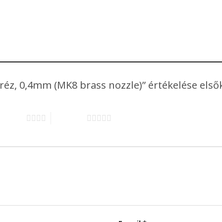
, réz, 0,4mm (MK8 brass nozzle)” értékelése els
 5 csillag
5 / 5 csillag