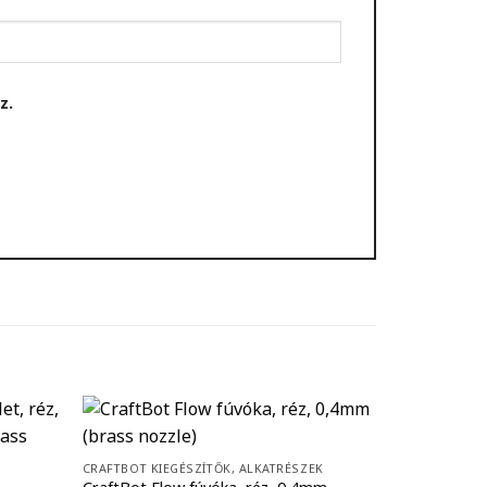
z.
CRAFTBOT KIE
CraftBot Pl
CRAFTBOT KIEGÉSZÍTŐK, ALKATRÉSZEK