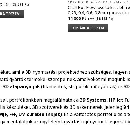
CRAFTBOT KIEGÉSZÍTŐK, ALKATRÉSZ
t
+áfa (
25 781
Ft
)
CraftBot Flow fúvóka készlet, ré
0,25, 0,4, 0,6, 0,8mm (brass nozz
BA TESZEM
14 300
Ft
+áfa (
18 161
Ft
)
KOSÁRBA TESZEM
éket, ami a 3D nyomtatási projektedhez szükséges, legyen 
ható gyártók termékei szerepelnek, amelyeket mi magunk is
le
3D alapanyagok
(filamentek, sls porok, műgyanták) és
3D
ssal, portfóliónkban megtalálhatók a
3D Systems, HP Jet Fu
is készülékei, 3D szoftverek és 3D szkennerek. Jelenleg
9 
MJF, FFF, UV-curable Inkjet)
. Ez a változatos portfólió és a
ogy megtaláljuk az ügyfeleink gyártási igényeinek leginkáb