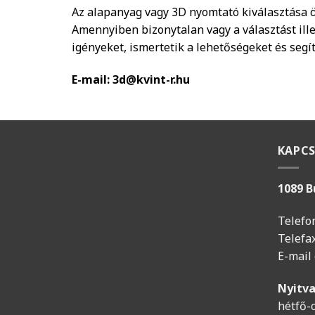
Az alapanyag vagy 3D nyomtató kiválasztása ö
Amennyiben bizonytalan vagy a választást ill
igényeket, ismertetik a lehetőségeket és segí
E-mail:
3d@kvint-r.hu
KAPC
1089 B
Telefo
Telefa
E-mail
Nyitva
hétfő-c