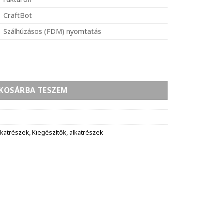
CraftBot
Szálhúzásos (FDM) nyomtatás
vóka, réz, 0,4mm (MK8 brass nozzle) mennyiség
KOSÁRBA TESZEM
lkatrészek
,
Kiegészítők, alkatrészek