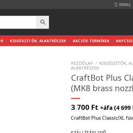
EMAIL
OK
KIEGÉSZÍTŐK, ALKATRÉSZEK
AKCIÓS TERMÉKEK
KAPCSO
KEZDŐLAP
/
KIEGÉSZÍTŐK, A
ALKATRÉSZEK
CraftBot Plus Cl
(MK8 brass nozz
3 700
Ft
+áfa (
4 699
CraftBot Plus Classic/XL fú
SZÁLLÍTÁSI IDŐ