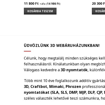
11 800
Ft
20 300
F
+áfa (
14 986
Ft
)
KOSÁRBA TESZEM
KOSÁR
ÜDVÖZLÜNK 3D WEBÁRUHÁZUNKBAN!
Célunk, hogy megtalálj minden szükséges kell
felhasználásról. Kínálatunkban olyan megbíz
Válogass kedvedre a
3D nyomtatók
, különfé
Több mint 10 éve foglalkozunk additív gyártá
3D, Craftbot, Mimaki, Phrozen
professzionál
nyomtatókat (SLA, SLS, DMP, MJP, DLP, CJP, 
széles választék lehetővé teszi számunkra, h