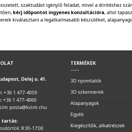
sszetett, szaktudást igénylő feladat, mivel a döntéshez szá
etően,
kérj időpontot ingyenes konzultációra
, ahol tapas
tenek kiválasztani a legalkalmasabb készüléket, alapanyago
SOLAT
TERMÉKEK
udapest, Delej u. 41.
3D nyomtatók
3D szkennerek
n: +36 1 477-4059
x: +36 1 477-4060
Alapanyagok
 cím:
posta@kvint-r.hu
Egyéb
 tartás:
Kiegészítők, alkatrészek
sütörtök: 8:30-17:00