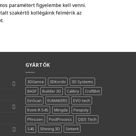
mos paramétert figyelembe kell venni.
ztalt szakértő kollégáink felmérik az
t.
GYÁRTÓK
3DGence
3DKordo
3D Systems
BASF
Builder 3D
Calibry
CraftBot
EinScan
EUMAKERS
EVO-tech
Kvint-R S4S
Mingda
Peopoly
Phrozen
PostProcess
QIDI Tech
S4S
Shining 3D
Sinterit