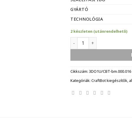
GYÁRTÓ
TECHNOLÓGIA
2 készleten (utánrendelhető)
CraftBot Plus Classic/XL fú
Cikkszám:
3DO1U/CBT-bm.000.016
Kategóriák:
CraftBot kiegészítők, a