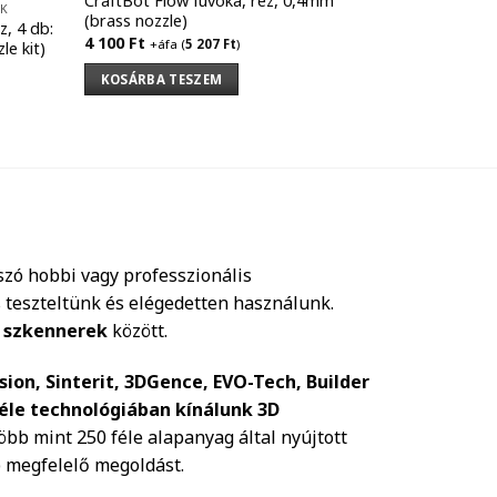
CraftBot Flow fúvóka, réz, 0,4mm
EK
69 100
Ft
+á
(brass nozzle)
z, 4 db:
4 100
Ft
+áfa (
5 207
Ft
)
le kit)
KOSÁRBA 
KOSÁRBA TESZEM
szó hobbi vagy professzionális
 teszteltünk és elégedetten használunk.
 szkennerek
között.
sion, Sinterit, 3DGence, EVO-Tech, Builder
féle technológiában kínálunk 3D
 több mint 250 féle alapanyag által nyújtott
b megfelelő megoldást.