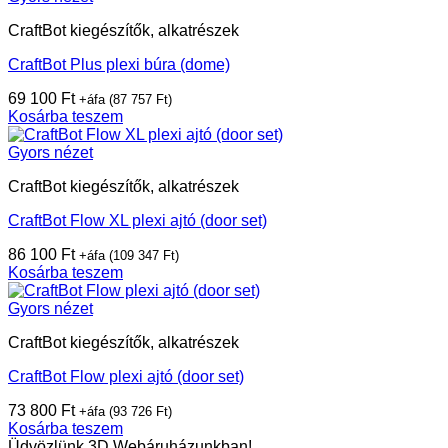
CraftBot kiegészítők, alkatrészek
CraftBot Plus plexi búra (dome)
69 100
Ft
+áfa (
87 757
Ft
)
Kosárba teszem
Gyors nézet
CraftBot kiegészítők, alkatrészek
CraftBot Flow XL plexi ajtó (door set)
86 100
Ft
+áfa (
109 347
Ft
)
Kosárba teszem
Gyors nézet
CraftBot kiegészítők, alkatrészek
CraftBot Flow plexi ajtó (door set)
73 800
Ft
+áfa (
93 726
Ft
)
Kosárba teszem
Üdvözlünk 3D Webáruházunkban!