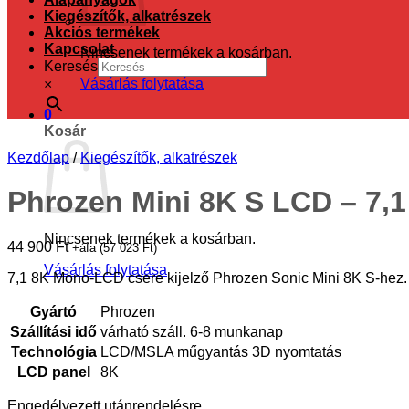
Kiegészítők, alkatrészek
Akciós termékek
Kapcsolat
Nincsenek termékek a kosárban.
Keresés
Vásárlás folytatása
×
0
Kosár
Kezdőlap
/
Kiegészítők, alkatrészek
Phrozen Mini 8K S LCD – 7,1
Nincsenek termékek a kosárban.
44 900
Ft
+áfa (
57 023
Ft
)
Vásárlás folytatása
7,1 8K Mono-LCD csere kijelző Phrozen Sonic Mini 8K S-hez.
Gyártó
Phrozen
Szállítási idő
várható száll. 6-8 munkanap
Technológia
LCD/MSLA műgyantás 3D nyomtatás
LCD panel
8K
Engedélyezett utánrendelésre