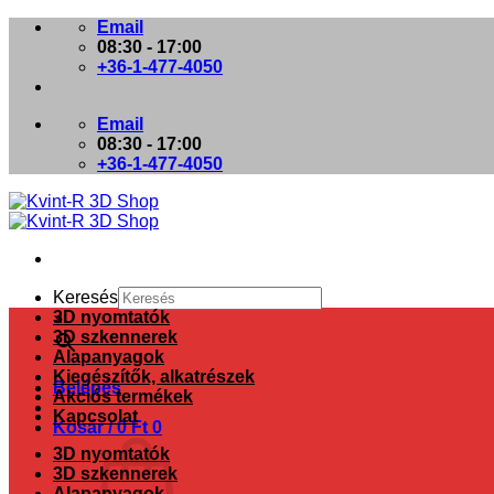
Skip
Email
to
08:30 - 17:00
content
+36-1-477-4050
Email
08:30 - 17:00
+36-1-477-4050
Keresés
3D nyomtatók
×
3D szkennerek
Alapanyagok
Kiegészítők, alkatrészek
Belépés
Akciós termékek
Kapcsolat
Kosár /
0
Ft
0
3D nyomtatók
3D szkennerek
Alapanyagok