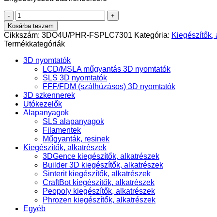
Phrozen
Mini
Kosárba teszem
8K
Cikkszám:
3DO4U/PHR-FSPLC7301
Kategória:
Kiegészítők, 
S
Termékkategóriák
LCD
-
3D nyomtatók
7,1
LCD/MSLA műgyantás 3D nyomtatók
mennyiség
SLS 3D nyomtatók
FFF/FDM (szálhúzásos) 3D nyomtatók
3D szkennerek
Utókezelők
Alapanyagok
SLS alapanyagok
Filamentek
Műgyanták, resinek
Kiegészítők, alkatrészek
3DGence kiegészítők, alkatrészek
Builder 3D kiegészítők, alkatrészek
Sinterit kiegészítők, alkatrészek
CraftBot kiegészítők, alkatrészek
Peopoly kiegészítők, alkatrészek
Phrozen kiegészítők, alkatrészek
Egyéb