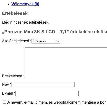
Vélemények (0)
Értékelések
Még nincsenek értékelések.
„Phrozen Mini 8K S LCD – 7,1” értékelése elsők
A te értékelésed
*
Értékelésed
*
Név
*
E-mail
*
A nevem, e-mail címem, és weboldalcímem mentése a bö