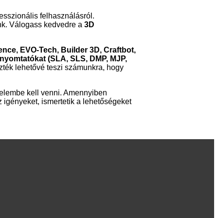
sszionális felhasználásról.
unk. Válogass kedvedre a
3D
ence, EVO-Tech, Builder 3D, Craftbot,
 nyomtatókat (SLA, SLS, DMP, MJP,
aszték lehetővé teszi számunkra, hogy
yelembe kell venni. Amennyiben
az igényeket, ismertetik a lehetőségeket