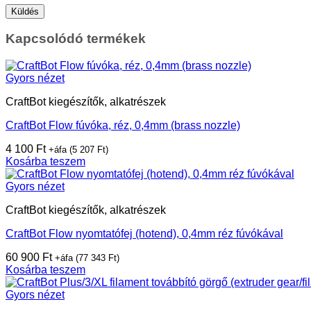
Kapcsolódó termékek
Gyors nézet
CraftBot kiegészítők, alkatrészek
CraftBot Flow fúvóka, réz, 0,4mm (brass nozzle)
4 100
Ft
+áfa (
5 207
Ft
)
Kosárba teszem
Gyors nézet
CraftBot kiegészítők, alkatrészek
CraftBot Flow nyomtatófej (hotend), 0,4mm réz fúvókával
60 900
Ft
+áfa (
77 343
Ft
)
Kosárba teszem
Gyors nézet