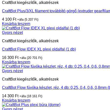
CraftBot kiegészítők, alkatrészek
CraftBot Plus/3/XL filament továbbító görgő (extruder gear/fila
4 100
Ft
+áfa (
5 207
Ft
)
Kosárba teszem
Gyors nézet
CraftBot kiegészítők, alkatrészek
CraftBot Flow IDEX XL plexi oldalfal (1 db)
16 300
Ft
+áfa (
20 701
Ft
)
Kosárba teszem
Gyors nézet
CraftBot kiegészítők, alkatrészek
CraftBot Flow fúvóka készlet, réz, 4 db: 0,25, 0,4, 0,6, 0,8mm (
14 300
Ft
+áfa (
18 161
Ft
)
Kosárba teszem
Gyors nézet