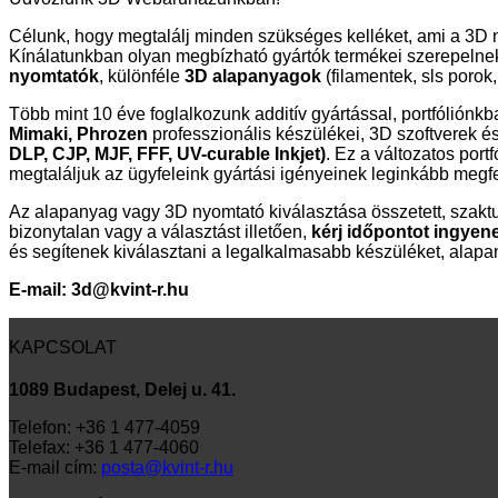
Célunk, hogy megtalálj minden szükséges kelléket, ami a 3D n
Kínálatunkban olyan megbízható gyártók termékei szerepelne
nyomtatók
, különféle
3D alapanyagok
(filamentek, sls poro
Több mint 10 éve foglalkozunk additív gyártással, portfóliónk
Mimaki, Phrozen
professzionális készülékei, 3D szoftverek 
DLP, CJP, MJF, FFF, UV-curable Inkjet)
. Ez a változatos port
megtaláljuk az ügyfeleink gyártási igényeinek leginkább megf
Az alapanyag vagy 3D nyomtató kiválasztása összetett, szakt
bizonytalan vagy a választást illetően,
kérj időpontot ingyen
és segítenek kiválasztani a legalkalmasabb készüléket, alapa
E-mail:
3d@kvint-r.hu
KAPCSOLAT
1089 Budapest, Delej u. 41.
Telefon: +36 1 477-4059
Telefax: +36 1 477-4060
E-mail cím:
posta@kvint-r.hu