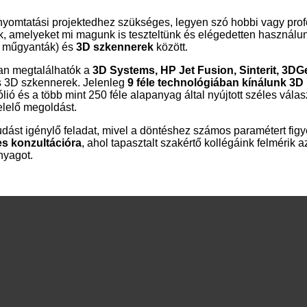
yomtatási projektedhez szükséges, legyen szó hobbi vagy profe
k, amelyeket mi magunk is teszteltünk és elégedetten használ
k, műgyanták) és
3D szkennerek
között.
ban megtalálhatók a
3D Systems, HP Jet Fusion, Sinterit, 3DG
és 3D szkennerek. Jelenleg
9 féle technológiában kínálunk 3D
fólió és a több mint 250 féle alapanyag által nyújtott széles vál
elelő megoldást.
udást igénylő feladat, mivel a döntéshez számos paramétert fig
es konzultációra
, ahol tapasztalt szakértő kollégáink felmérik 
nyagot.