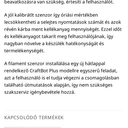
beavatkozásra van szükség, értesíti a felhasználót.
A jól kalibrátlt szenzor így óriási mértékben
lecsökkentheti a selejtes nyomtatások számát és azok
révén kárba ment kellékanyag mennyiségét. Ezzel időt
és kellékanyagot takarít meg felhasználójának, így
nagyban növelve a készülék hatékonyságát és
termelékenységét.
A filament szenzor installálása egy új hátlappal
rendelkező CraftBot Plus modellre egyszerű feladat,
azt a felhasználó is el tudja végezni a csomagolásban
található útmutatások alapján, így nem szükséges
szakszerviz igénybevétele hozzá.
KAPCSOLÓDÓ TERMÉKEK