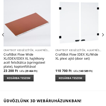
CRAFTBOT KIEGÉSZÍTŐK, ALKATRÉSZEK
CRAFTBOT KIEGÉSZÍTŐK, ALKATRÉSZEK
CraftBot Flow Wide
CraftBot Flow IDEX XL/Wide
XL/IDEX/IDEX XL hajlékony
XL plexi ajtó (door set)
acél felsőtálca (springsteel
plate), kaptonfóliával
23 200
Ft
110 700
Ft
+áfa (
29 464
Ft
)
+áfa (
140 589
Ft
)
KOSÁRBA TESZEM
KOSÁRBA TESZEM
ÜDVÖZLÜNK 3D WEBÁRUHÁZUNKBAN!