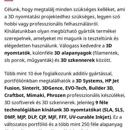
Célunk, hogy megtalálj minden szükséges kelléket, ami
a 3D nyomtatási projektedhez szükséges, legyen szó
hobbi vagy professzionális felhasználásról.
Kínálatunkban olyan megbízható gyártók termékei
szerepelnek, amelyeket mi magunk is teszteltünk és
elégedetten használunk. Válogass kedvedre a
3D
nyomtatók
, különféle
3D alapanyagok
(filamentek,
sls porok, műgyanták) és
3D szkennerek
között.
Több mint 10 éve foglalkozunk additív gyártással,
portfóliónkban megtalálhatók a
3D Systems, HP Jet
Fusion, Sinterit, 3DGence, EVO-Tech, Builder 3D,
Craftbot, Mimaki, Phrozen
professzionális készülékei,
3D szoftverek és 3D szkennerek. Jelenleg
9 féle
technológiában kínálunk 3D nyomtatókat (SLA, SLS,
DMP, MJP, DLP, CJP, MJF, FFF, UV-curable Inkjet)
. Ez a
változatos portfólió és a több mint 250 féle alapanyag