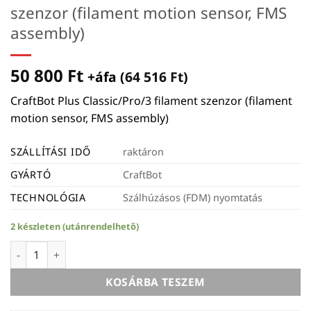
szenzor (filament motion sensor, FMS
assembly)
50 800
Ft
+áfa (
64 516
Ft
)
CraftBot Plus Classic/Pro/3 filament szenzor (filament
motion sensor, FMS assembly)
SZÁLLÍTÁSI IDŐ
raktáron
GYÁRTÓ
CraftBot
TECHNOLÓGIA
Szálhúzásos (FDM) nyomtatás
2 készleten (utánrendelhető)
CraftBot Plus Classic/Pro/3 filament szenzor (filament moti
KOSÁRBA TESZEM