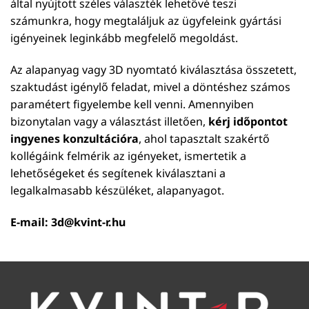
által nyújtott széles választék lehetővé teszi
számunkra, hogy megtaláljuk az ügyfeleink gyártási
igényeinek leginkább megfelelő megoldást.
Az alapanyag vagy 3D nyomtató kiválasztása összetett,
szaktudást igénylő feladat, mivel a döntéshez számos
paramétert figyelembe kell venni. Amennyiben
bizonytalan vagy a választást illetően,
kérj időpontot
ingyenes konzultációra
, ahol tapasztalt szakértő
kollégáink felmérik az igényeket, ismertetik a
lehetőségeket és segítenek kiválasztani a
legalkalmasabb készüléket, alapanyagot.
E-mail:
3d@kvint-r.hu