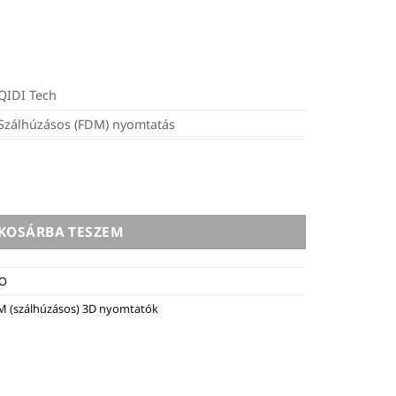
QIDI Tech
Szálhúzásos (FDM) nyomtatás
M 3D nyomtató mennyiség
KOSÁRBA TESZEM
O
M (szálhúzásos) 3D nyomtatók