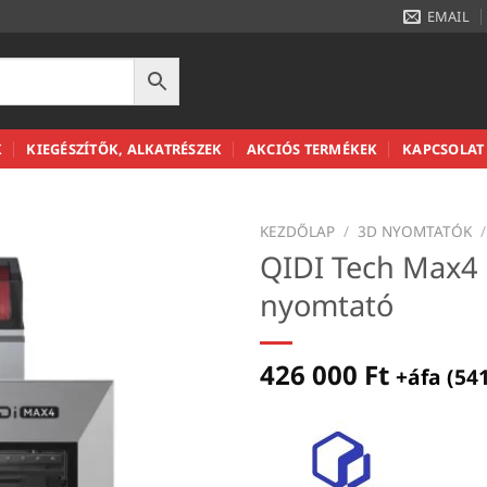
EMAIL
K
KIEGÉSZÍTŐK, ALKATRÉSZEK
AKCIÓS TERMÉKEK
KAPCSOLAT
KEZDŐLAP
/
3D NYOMTATÓK
/
QIDI Tech Max4
nyomtató
426 000
Ft
+áfa (
54