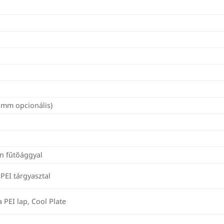
g
8 mm opcionális)
on fűtőággyal
PEI tárgyasztal
a PEI lap, Cool Plate