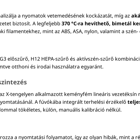
alizálja a nyomatok vetemedésének kockázatát, míg az
aká
tet biztosít. A legfeljebb
370 °C-ra hevíthető, bimetál 
aki filamentekhez, mint az ABS, ASA, nylon, valamint a szén
G3 előszűrő, H12 HEPA-szűrő és aktívszén-szűrő kombinációj
tve otthoni és irodai használatra egyaránt.
szintezés
az X-tengelyen alkalmazott keményfém lineáris vezetéksín r
omtatásánál. A fúvókába integrált terhelési érzékelő
telj
lommal tökéletes, külön, manuális kalibráció nélkül.
zza a nyomtatási folyamatot, így az olyan hibák, mint a r