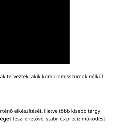
knak terveztek, akik kompromisszumok nélkül
énő elkészítését, illetve több kisebb tárgy
séget
tesz lehetővé, stabil és precíz működést