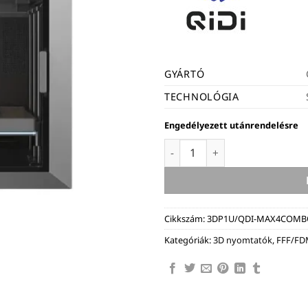
GYÁRTÓ
TECHNOLÓGIA
Engedélyezett utánrendelésre
QIDI Tech Max4 Combo - FD
Cikkszám:
3DP1U/QDI-MAX4COMB
Kategóriák:
3D nyomtatók
,
FFF/FD