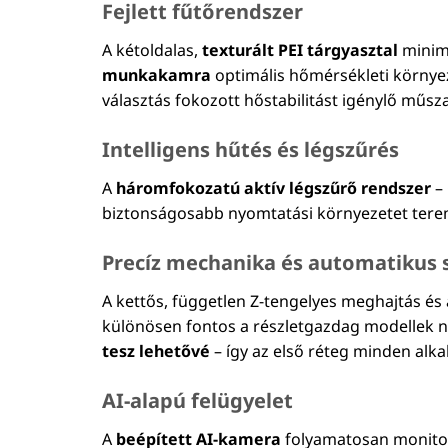
Fejlett fűtőrendszer
A kétoldalas,
texturált PEI tárgyasztal
minim
munkakamra
optimális hőmérsékleti környeze
választás fokozott hőstabilitást igénylő műsz
Intelligens hűtés és légszűrés
A
háromfokozatú aktív légszűrő rendszer
– 
biztonságosabb nyomtatási környezetet terem
Precíz mechanika és automatikus 
A kettős, független Z-tengelyes meghajtás és 
különösen fontos a részletgazdag modellek ny
tesz lehetővé
– így az első réteg minden alka
AI-alapú felügyelet
A
beépített AI-kamera
folyamatosan monitoro