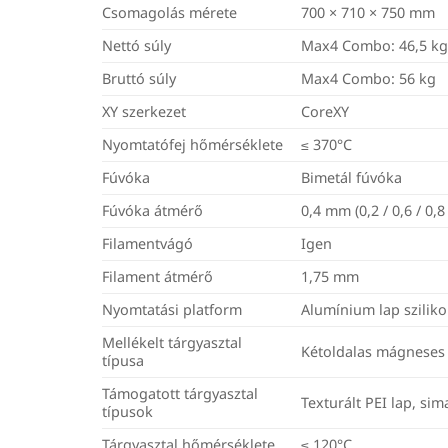
Csomagolás mérete
700 × 710 × 750 mm
Nettó súly
Max4 Combo: 46,5 k
Bruttó súly
Max4 Combo: 56 kg
XY szerkezet
CoreXY
Nyomtatófej hőmérséklete
≤ 370°C
Fúvóka
Bimetál fúvóka
Fúvóka átmérő
0,4 mm (0,2 / 0,6 / 0,
Filamentvágó
Igen
Filament átmérő
1,75 mm
Nyomtatási platform
Alumínium lap szilik
Mellékelt tárgyasztal
Kétoldalas mágneses 
típusa
Támogatott tárgyasztal
Texturált PEI lap, sim
típusok
Tárgyasztal hőmérséklete
≤ 120°C