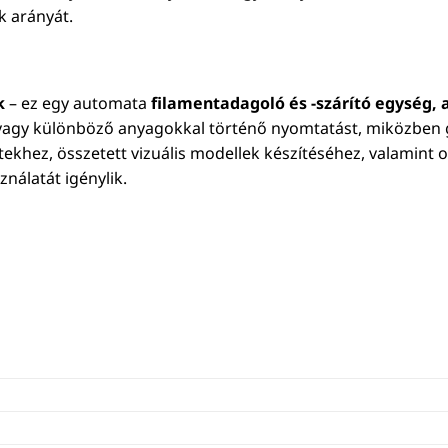
k arányát.
k
– ez egy automata
filamentadagoló és -szárító egység,
el vagy különböző anyagokkal történő nyomtatást, miközben
jektekhez, összetett vizuális modellek készítéséhez, valamin
nálatát igénylik.