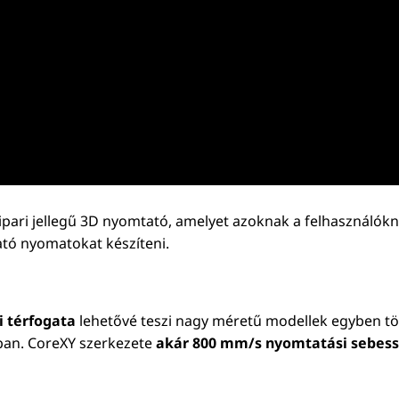
 ipari jellegű 3D nyomtató, amelyet azoknak a felhasználó
tó nyomatokat készíteni.
i térfogata
lehetővé teszi nagy méretű modellek egyben tört
ban. CoreXY szerkezete
akár 800 mm/s nyomtatási sebes