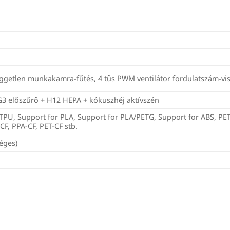
független munkakamra-fűtés, 4 tűs PWM ventilátor fordulatszám-vis
 G3 előszűrő + H12 HEPA + kókuszhéj aktívszén
TPU, Support for PLA, Support for PLA/PETG, Support for ABS, PET,
CF, PPA-CF, PET-CF stb.
éges)