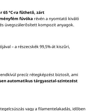
r 65 °C-ra fűthető, zárt
keményfém fúvóka
révén a nyomtató kiváló
- és üvegszálerősített kompozit anyagok.
ával – a részecskék 99,5%-át kiszűri,
endkívül precíz rétegképzést biztosít, ami
esen automatikus tárgyasztal-szintezést
étegelcsúszás vagy a filamentelakadás, időben