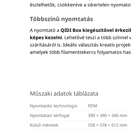
észlelhetők, csökkentve a sikertelen nyomato
Többszínű nyomtatás
A nyomtató a
QIDI Box kiegészítővel érkezi
képes kezelni
. Lehetővé teszi a több színn
szárításáról is. Ideális választás kreatív pro
amelyek több filamenttekercs folyamatos hasz
Műszaki adatok táblázata
Nyomtatási technológia
FDM
Nyomtatási térfogat
390 × 390 × 340 mm
Külső méretek
558 × 578 × 612 mm