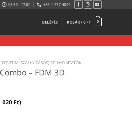
08:30 - 17:00
+36-1-477-4050
BELÉPÉS
KOSÁR /
0
FT
0
FFF/FDM (SZÁLHÚZÁSOS) 3D NYOMTATÓK
 Combo – FDM 3D
1 020
Ft
)