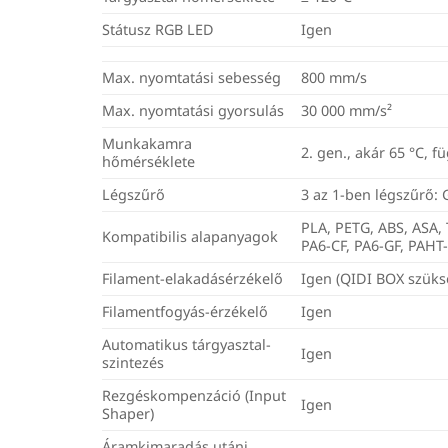
Státusz RGB LED
Igen
Max. nyomtatási sebesség
800 mm/s
Max. nyomtatási gyorsulás
30 000 mm/s²
Munkakamra
2. gen., akár 65 °C, 
hőmérséklete
Légszűrő
3 az 1-ben légszűrő:
PLA, PETG, ABS, ASA, 
Kompatibilis alapanyagok
PA6-CF, PA6-GF, PAHT-
Filament-elakadásérzékelő
Igen (QIDI BOX szüks
Filamentfogyás-érzékelő
Igen
Automatikus tárgyasztal-
Igen
szintezés
Rezgéskompenzáció (Input
Igen
Shaper)
Áramkimaradás utáni