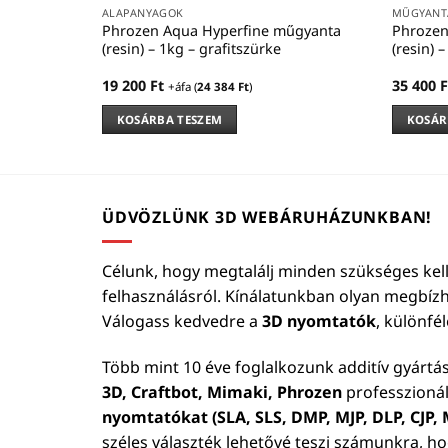
ALAPANYAGOK
MŰGYANTÁ
Phrozen Aqua Hyperfine műgyanta
Phrozen
(resin) – 1kg – grafitszürke
(resin) 
19 200
Ft
35 400
F
+áfa (
24 384
Ft
)
KOSÁRBA TESZEM
KOSÁR
ÜDVÖZLÜNK 3D WEBÁRUHÁZUNKBAN!
Célunk, hogy megtalálj minden szükséges kell
felhasználásról. Kínálatunkban olyan megbíz
Válogass kedvedre a
3D nyomtatók
, különfé
Több mint 10 éve foglalkozunk additív gyártá
3D, Craftbot, Mimaki, Phrozen
professzionál
nyomtatókat (SLA, SLS, DMP, MJP, DLP, CJP, M
széles választék lehetővé teszi számunkra, h