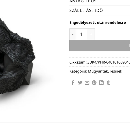
ANYAGTÍPUS
SZÁLLÍTÁSI IDŐ
Engedélyezett utánrendelésre
Phrozen Speed Plus műgyanta 
Cikkszám:
3DK4/PHR-64010105904
Kategória:
Műgyanták, resinek