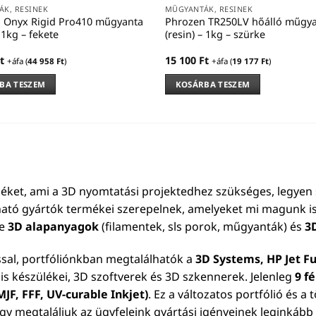
K, RESINEK
MŰGYANTÁK, RESINEK
 Onyx Rigid Pro410 műgyanta
Phrozen TR250LV hőálló műgy
– 1kg – fekete
(resin) – 1kg – szürke
t
15 100
Ft
+áfa (
44 958
Ft
)
+áfa (
19 177
Ft
)
BA TESZEM
KOSÁRBA TESZEM
éket, ami a 3D nyomtatási projektedhez szükséges, legyen 
ható gyártók termékei szerepelnek, amelyeket mi magunk is
le
3D alapanyagok
(filamentek, sls porok, műgyanták) és
3
ssal, portfóliónkban megtalálhatók a
3D Systems, HP Jet Fu
is készülékei, 3D szoftverek és 3D szkennerek. Jelenleg
9 f
JF, FFF, UV-curable Inkjet)
. Ez a változatos portfólió és a
ogy megtaláljuk az ügyfeleink gyártási igényeinek leginkáb