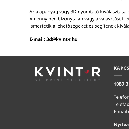
Az alapanyag vagy 3D nyomtató kiválasztása ö
Amennyiben bizonytalan vagy a választást ill
ismertetik a lehetőségeket és segítenek kivál
E-mail:
3d@kvint-r.hu
KAPC
1089 B
Telefo
Telefax
E-mail
Nyitva