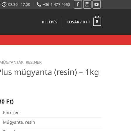
08:30 - 17:00
+36-1-477-4050
BELÉPÉS
KOSÁR /
0
FT
0
MŰGYANTÁK, RESINEK
lus műgyanta (resin) – 1kg
80
Ft
)
Phrozen
Műgyanta, resin