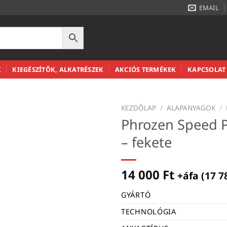
EMAIL
K
KIEGÉSZÍTŐK, ALKATRÉSZEK
AKCIÓS TERMÉKEK
KAPCSOLAT
KEZDŐLAP
/
ALAPANYAGOK
/
Phrozen Speed P
– fekete
14 000
Ft
+áfa (
17 7
GYÁRTÓ
TECHNOLÓGIA