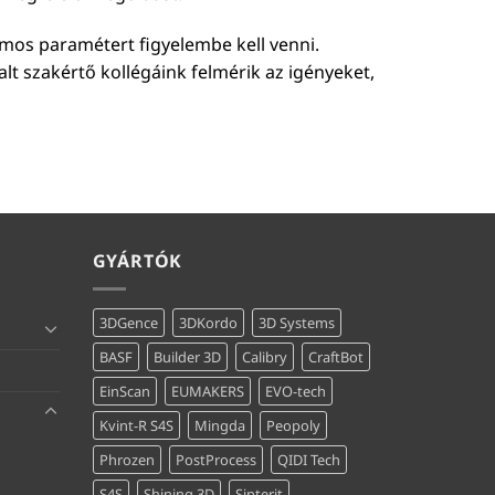
ámos paramétert figyelembe kell venni.
talt szakértő kollégáink felmérik az igényeket,
GYÁRTÓK
3DGence
3DKordo
3D Systems
BASF
Builder 3D
Calibry
CraftBot
EinScan
EUMAKERS
EVO-tech
Kvint-R S4S
Mingda
Peopoly
Phrozen
PostProcess
QIDI Tech
S4S
Shining 3D
Sinterit