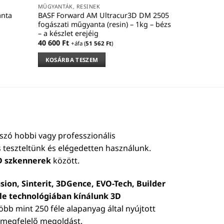
MŰGYANTÁK, RESINEK
anta
BASF Forward AM Ultracur3D DM 2505
fogászati műgyanta (resin) – 1kg – bézs
– a készlet erejéig
40 600
Ft
+áfa (
51 562
Ft
)
KOSÁRBA TESZEM
szó hobbi vagy professzionális
 teszteltünk és elégedetten használunk.
D szkennerek
között.
sion, Sinterit, 3DGence, EVO-Tech, Builder
éle technológiában kínálunk 3D
 több mint 250 féle alapanyag által nyújtott
b megfelelő megoldást.