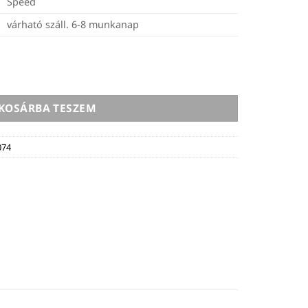
Speed
várható száll. 6-8 munkanap
(resin) - 1kg - fekete mennyiség
KOSÁRBA TESZEM
074