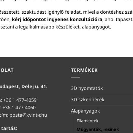
sszetett, szaktudást igénylő feladat, mivel a döntéshez sz
etően,
kérj időpontot ingyenes konzultációra
, ahol tapasz
asztani a legalkalmasabb készüléket, alapanyagot.
SOLAT
TERMÉKEK
udapest, Delej u. 41.
3D nyomtatók
3D szkennerek
n: +36 1 477-4059
: +36 1 477-4060
Alapanyagok
 cím:
posta@kvint-r.hu
Filamentek
 tartás:
Műgyanták, resinek