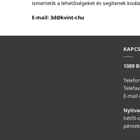
ismertetik a lehetőségeket és segítenek kivál
E-mail:
3d@kvint-r.hu
KAPC
1089 B
Telefo
Telefax
E-mail
Nyitva
hétfő-c
péntek: