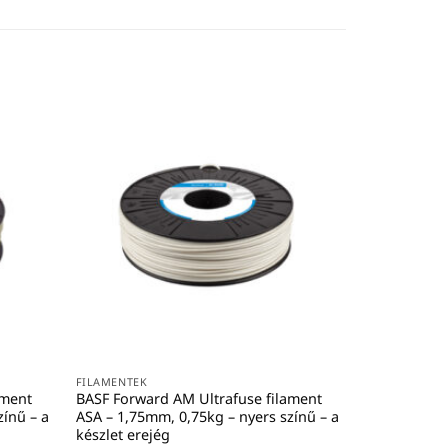
FILAMENTEK
S4S Premium
1,75mm, 1kg
7 900
Ft
+áfa 
KOSÁRBA 
FILAMENTEK
ament
BASF Forward AM Ultrafuse filament
zínű – a
ASA – 1,75mm, 0,75kg – nyers színű – a
készlet erejég