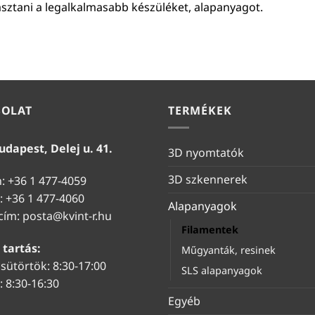
asztani a legalkalmasabb készüléket, alapanyagot.
SOLAT
TERMÉKEK
udapest, Delej u. 41.
3D nyomtatók
3D szkennerek
n: +36 1 477-4059
: +36 1 477-4060
Alapanyagok
 cím:
posta@kvint-r.hu
Filamentek
 tartás:
Műgyanták, resinek
sütörtök: 8:30-17:00
SLS alapanyagok
 8:30-16:30
Egyéb