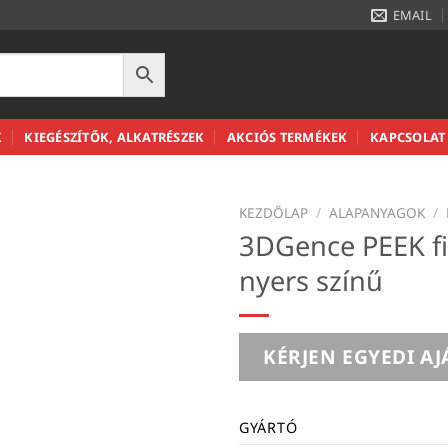
EMAIL
K
KIEGÉSZÍTŐK, ALKATRÉSZEK
AKCIÓS TERMÉKEK
KAPCSOLAT
KEZDŐLAP
/
ALAPANYAGOK
/
3DGence PEEK fi
nyers színű
KÉRJEN EGYEDI AJ
GYÁRTÓ