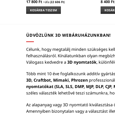
17 800
Ft
8 400
Ft
+áfa (
22 606
Ft
)
KOSÁRBA TESZEM
KOSÁR
ÜDVÖZLÜNK 3D WEBÁRUHÁZUNKBAN!
Célunk, hogy megtalálj minden szükséges kell
felhasználásról. Kínálatunkban olyan megbíz
Válogass kedvedre a
3D nyomtatók
, különfé
Több mint 10 éve foglalkozunk additív gyártá
3D, Craftbot, Mimaki, Phrozen
professzionál
nyomtatókat (SLA, SLS, DMP, MJP, DLP, CJP, M
széles választék lehetővé teszi számunkra, h
Az alapanyag vagy 3D nyomtató kiválasztása ö
Amennyiben bizonytalan vagy a választást ill