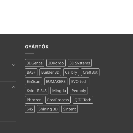
GYÁRTÓK
3DGence
3DKordo
3D Systems
BASF
Builder 3D
Calibry
CraftBot
EinScan
EUMAKERS
EVO-tech
Kvint-R S4S
Mingda
Peopoly
Phrozen
PostProcess
QIDI Tech
S4S
Shining 3D
Sinterit