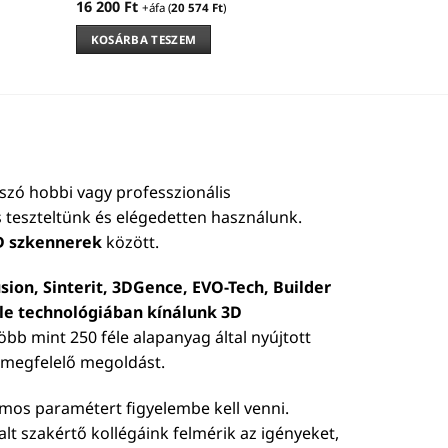
16 200
Ft
+áfa (
20 574
Ft
)
KOSÁRBA TESZEM
szó hobbi vagy professzionális
 teszteltünk és elégedetten használunk.
D szkennerek
között.
sion, Sinterit, 3DGence, EVO-Tech, Builder
éle technológiában kínálunk 3D
 több mint 250 féle alapanyag által nyújtott
b megfelelő megoldást.
ámos paramétert figyelembe kell venni.
talt szakértő kollégáink felmérik az igényeket,