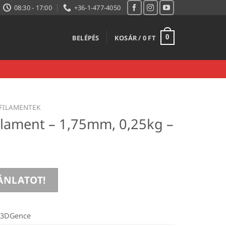
08:30 - 17:00
+36-1-477-4050
BELÉPÉS
KOSÁR /
0
FT
0
FILAMENTEK
lament – 1,75mm, 0,25kg –
ÁNLATOT!
3DGence