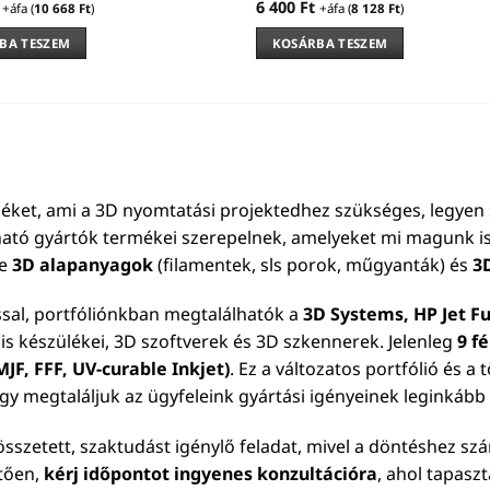
6 400
Ft
+áfa (
10 668
Ft
)
+áfa (
8 128
Ft
)
BA TESZEM
KOSÁRBA TESZEM
éket, ami a 3D nyomtatási projektedhez szükséges, legyen 
ható gyártók termékei szerepelnek, amelyeket mi magunk is
le
3D alapanyagok
(filamentek, sls porok, műgyanták) és
3
ssal, portfóliónkban megtalálhatók a
3D Systems, HP Jet Fu
is készülékei, 3D szoftverek és 3D szkennerek. Jelenleg
9 f
JF, FFF, UV-curable Inkjet)
. Ez a változatos portfólió és a
ogy megtaláljuk az ügyfeleink gyártási igényeinek leginkáb
sszetett, szaktudást igénylő feladat, mivel a döntéshez sz
etően,
kérj időpontot ingyenes konzultációra
, ahol tapasz