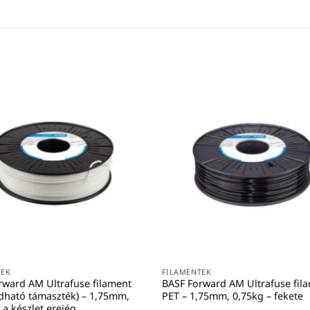
TEK
FILAMENTEK
rward AM Ultrafuse filament
BASF Forward AM Ultrafuse fil
ldható támaszték) – 1,75mm,
PET – 1,75mm, 0,75kg – fekete
 a készlet erejég