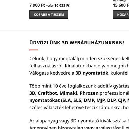
7 900
Ft
15 600
F
+áfa (
10 033
Ft
)
KOSÁRBA TESZEM
KOSÁR
ÜDVÖZLÜNK 3D WEBÁRUHÁZUNKBAN!
Célunk, hogy megtalálj minden szükséges kell
felhasználásról. Kínálatunkban olyan megbíz
Válogass kedvedre a
3D nyomtatók
, különfé
Több mint 10 éve foglalkozunk additív gyártá
3D, Craftbot, Mimaki, Phrozen
professzionál
nyomtatókat (SLA, SLS, DMP, MJP, DLP, CJP, M
széles választék lehetővé teszi számunkra, h
Az alapanyag vagy 3D nyomtató kiválasztása ö
Amennyiben bizonytalan vagy a választást ill