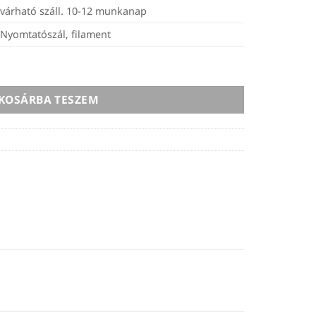
várható száll. 10-12 munkanap
Nyomtatószál, filament
- 1,75mm, 2,5kg - fehér mennyiség
KOSÁRBA TESZEM