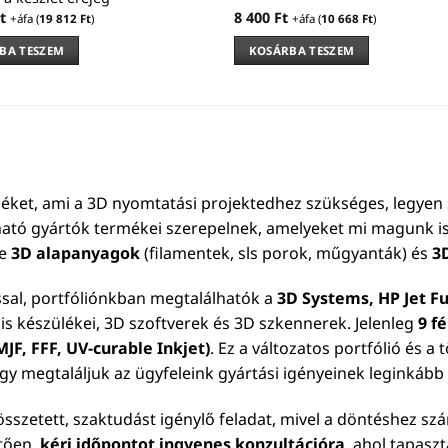
t
8 400
Ft
+áfa (
19 812
Ft
)
+áfa (
10 668
Ft
)
BA TESZEM
KOSÁRBA TESZEM
éket, ami a 3D nyomtatási projektedhez szükséges, legyen 
ható gyártók termékei szerepelnek, amelyeket mi magunk is
le
3D alapanyagok
(filamentek, sls porok, műgyanták) és
3
ssal, portfóliónkban megtalálhatók a
3D Systems, HP Jet Fu
is készülékei, 3D szoftverek és 3D szkennerek. Jelenleg
9 f
JF, FFF, UV-curable Inkjet)
. Ez a változatos portfólió és a
ogy megtaláljuk az ügyfeleink gyártási igényeinek leginkáb
sszetett, szaktudást igénylő feladat, mivel a döntéshez sz
etően,
kérj időpontot ingyenes konzultációra
, ahol tapasz