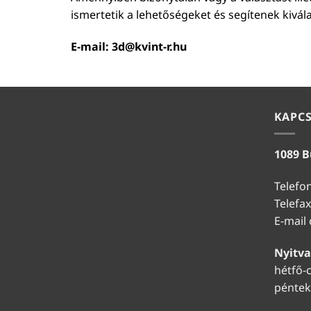
ismertetik a lehetőségeket és segítenek kivál
E-mail:
3d@kvint-r.hu
KAPC
1089 B
Telefo
Telefax
E-mail
Nyitva
hétfő-c
péntek: