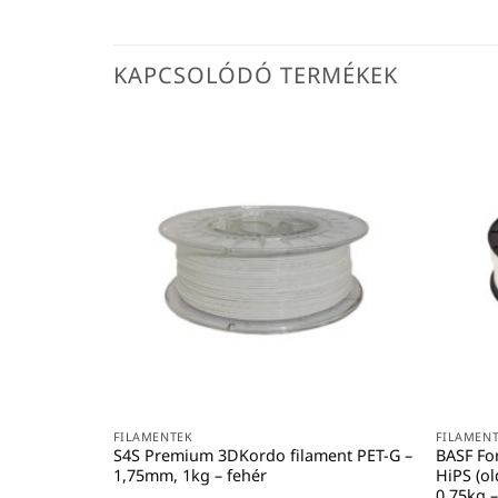
KAPCSOLÓDÓ TERMÉKEK
FILAMENTEK
FILAMEN
S4S Premium 3DKordo filament PET-G –
BASF Fo
1,75mm, 1kg – fehér
HiPS (o
0,75kg –