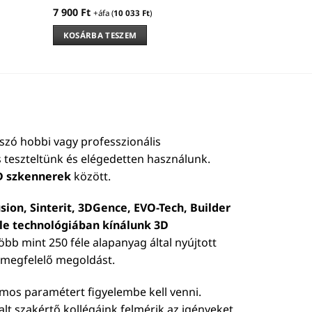
7 900
Ft
+áfa (
10 033
Ft
)
KOSÁRBA TESZEM
szó hobbi vagy professzionális
 teszteltünk és elégedetten használunk.
D szkennerek
között.
sion, Sinterit, 3DGence, EVO-Tech, Builder
éle technológiában kínálunk 3D
 több mint 250 féle alapanyag által nyújtott
b megfelelő megoldást.
ámos paramétert figyelembe kell venni.
talt szakértő kollégáink felmérik az igényeket,