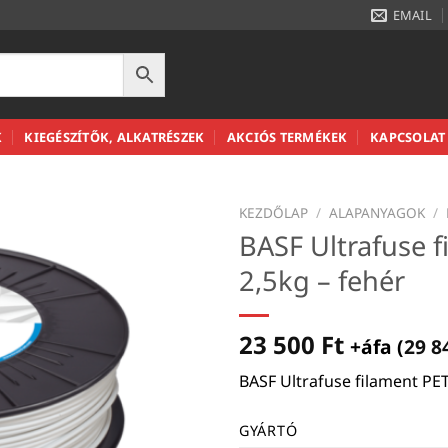
EMAIL
K
KIEGÉSZÍTŐK, ALKATRÉSZEK
AKCIÓS TERMÉKEK
KAPCSOLAT
KEZDŐLAP
/
ALAPANYAGOK
/
BASF Ultrafuse 
2,5kg – fehér
23 500
Ft
+áfa (
29 8
BASF Ultrafuse filament PET
GYÁRTÓ