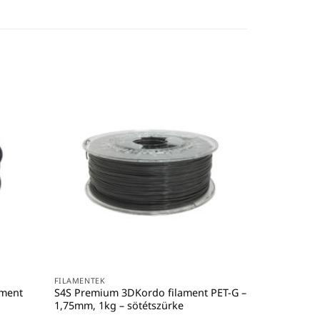
FILAMENTEK
S4S Premiu
1,75mm, 1kg
6 700
Ft
+áfa 
KOSÁRBA 
FILAMENTEK
ament
S4S Premium 3DKordo filament PET-G –
1,75mm, 1kg – sötétszürke