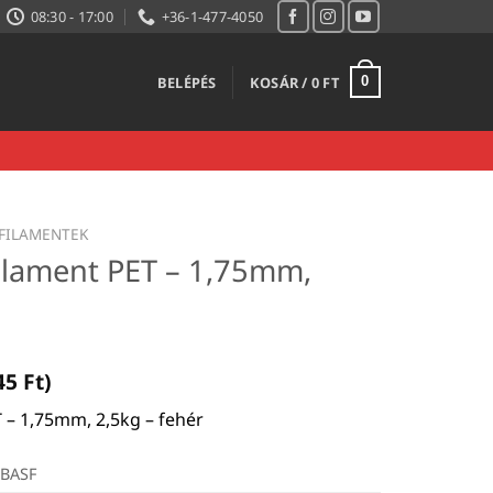
08:30 - 17:00
+36-1-477-4050
BELÉPÉS
KOSÁR /
0
FT
0
FILAMENTEK
filament PET – 1,75mm,
45
Ft
)
 – 1,75mm, 2,5kg – fehér
BASF