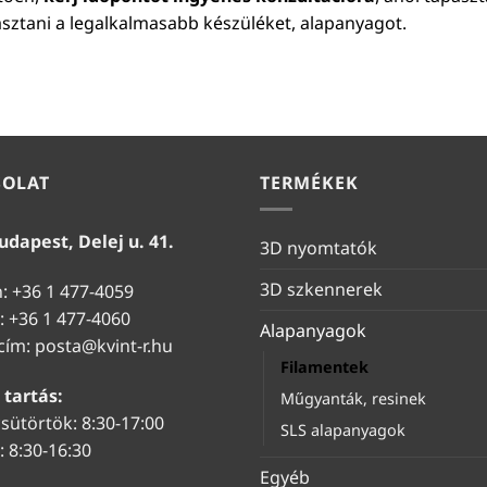
asztani a legalkalmasabb készüléket, alapanyagot.
SOLAT
TERMÉKEK
udapest, Delej u. 41.
3D nyomtatók
3D szkennerek
n: +36 1 477-4059
: +36 1 477-4060
Alapanyagok
 cím:
posta@kvint-r.hu
Filamentek
 tartás:
Műgyanták, resinek
sütörtök: 8:30-17:00
SLS alapanyagok
 8:30-16:30
Egyéb