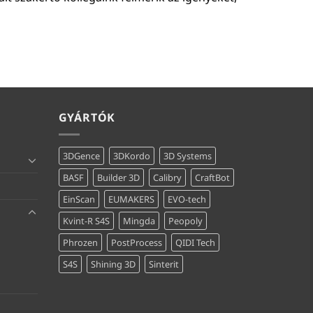
GYÁRTÓK
3DGence
3DKordo
3D Systems
BASF
Builder 3D
Calibry
CraftBot
EinScan
EUMAKERS
EVO-tech
Kvint-R S4S
Mingda
Peopoly
Phrozen
PostProcess
QIDI Tech
S4S
Shining 3D
Sinterit