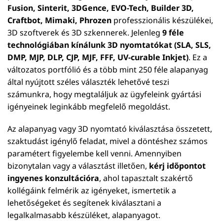
Fusion, Sinterit, 3DGence, EVO-Tech, Builder 3D,
Craftbot, Mimaki, Phrozen
professzionális készülékei,
3D szoftverek és 3D szkennerek. Jelenleg
9 féle
technológiában kínálunk 3D nyomtatókat (SLA, SLS,
DMP, MJP, DLP, CJP, MJF, FFF, UV-curable Inkjet)
. Ez a
változatos portfólió és a több mint 250 féle alapanyag
által nyújtott széles választék lehetővé teszi
számunkra, hogy megtaláljuk az ügyfeleink gyártási
igényeinek leginkább megfelelő megoldást.
Az alapanyag vagy 3D nyomtató kiválasztása összetett,
szaktudást igénylő feladat, mivel a döntéshez számos
paramétert figyelembe kell venni. Amennyiben
bizonytalan vagy a választást illetően,
kérj időpontot
ingyenes konzultációra
, ahol tapasztalt szakértő
kollégáink felmérik az igényeket, ismertetik a
lehetőségeket és segítenek kiválasztani a
legalkalmasabb készüléket, alapanyagot.