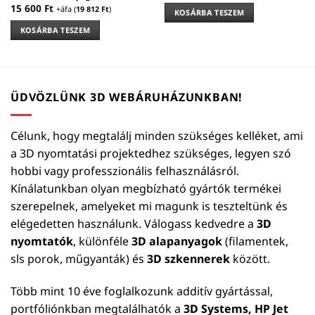
15 600
Ft
+áfa (
19 812
Ft
)
KOSÁRBA TESZEM
KOSÁRBA TESZEM
ÜDVÖZLÜNK 3D WEBÁRUHÁZUNKBAN!
Célunk, hogy megtalálj minden szükséges kelléket, ami
a 3D nyomtatási projektedhez szükséges, legyen szó
hobbi vagy professzionális felhasználásról.
Kínálatunkban olyan megbízható gyártók termékei
szerepelnek, amelyeket mi magunk is teszteltünk és
elégedetten használunk. Válogass kedvedre a
3D
nyomtatók
, különféle
3D alapanyagok
(filamentek,
sls porok, műgyanták) és
3D szkennerek
között.
Több mint 10 éve foglalkozunk additív gyártással,
portfóliónkban megtalálhatók a
3D Systems, HP Jet