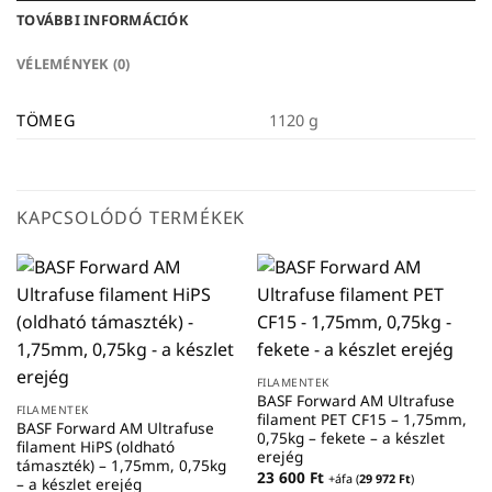
TOVÁBBI INFORMÁCIÓK
VÉLEMÉNYEK (0)
TÖMEG
1120 g
KAPCSOLÓDÓ TERMÉKEK
FILAMENTEK
BASF Forward AM Ultrafuse
FILAMENTEK
filament PET CF15 – 1,75mm,
BASF Forward AM Ultrafuse
0,75kg – fekete – a készlet
filament HiPS (oldható
erejég
támaszték) – 1,75mm, 0,75kg
23 600
Ft
+áfa (
29 972
Ft
)
– a készlet erejég