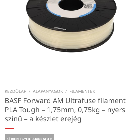
KEZDŐLAP
/
ALAPANYAGOK
/
FILAMENTEK
BASF Forward AM Ultrafuse filament
PLA Tough – 1,75mm, 0,75kg – nyers
színű – a készlet erejég
KÉRJEN EGYEDI AJÁNLATOT!