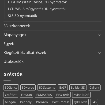
FFF/FDM (szálhúzásos) 3D nyomtatók
LCD/MSLA műgyantás 3D nyomtatók
SLS 3D nyomtatók
3D szkennerek
Alapanyagok
Egyéb
Kiegészítők, alkatrészek
Utókezelők
GYÁRTÓK
3DGence
3DKordo
3D Systems
BASF
Builder 3D
Calibry
CraftBot
EinScan
EUMAKERS
EVO-tech
Kvint-R S4S
Mingda
Peopoly
Phrozen
PostProcess
QIDI Tech
S4S