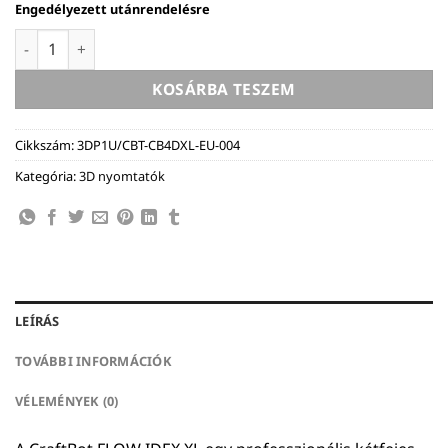
Engedélyezett utánrendelésre
CraftBot Flow IDEX XL - 3D nyomtató (antracit szürke) menn
KOSÁRBA TESZEM
Cikkszám:
3DP1U/CBT-CB4DXL-EU-004
Kategória:
3D nyomtatók
LEÍRÁS
TOVÁBBI INFORMÁCIÓK
VÉLEMÉNYEK (0)