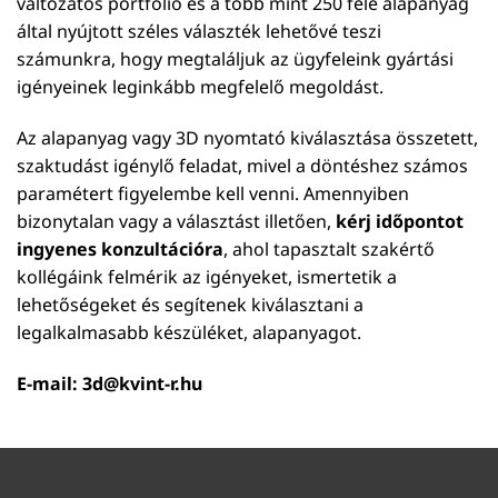
változatos portfólió és a több mint 250 féle alapanyag
által nyújtott széles választék lehetővé teszi
számunkra, hogy megtaláljuk az ügyfeleink gyártási
igényeinek leginkább megfelelő megoldást.
Az alapanyag vagy 3D nyomtató kiválasztása összetett,
szaktudást igénylő feladat, mivel a döntéshez számos
paramétert figyelembe kell venni. Amennyiben
bizonytalan vagy a választást illetően,
kérj időpontot
ingyenes konzultációra
, ahol tapasztalt szakértő
kollégáink felmérik az igényeket, ismertetik a
lehetőségeket és segítenek kiválasztani a
legalkalmasabb készüléket, alapanyagot.
E-mail:
3d@kvint-r.hu