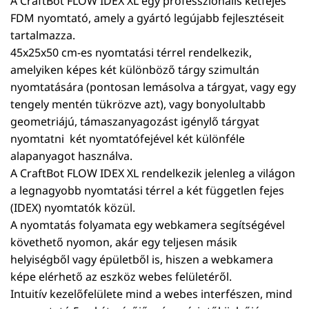
A CraftBot FLOW IDEX XL egy professzionális kétfejes
FDM nyomtató, amely a gyártó legújabb fejlesztéseit
tartalmazza.
45x25x50 cm-es nyomtatási térrel rendelkezik,
amelyiken képes két különböző tárgy szimultán
nyomtatására (pontosan lemásolva a tárgyat, vagy egy
tengely mentén tükrözve azt), vagy bonyolultabb
geometriájú, támaszanyagozást igénylő tárgyat
nyomtatni  két nyomtatófejével két különféle
alapanyagot használva.
A CraftBot FLOW IDEX XL rendelkezik jelenleg a világon
a legnagyobb nyomtatási térrel a két független fejes
(IDEX) nyomtatók közül.
A nyomtatás folyamata egy webkamera segítségével
követhető nyomon, akár egy teljesen másik
helyiségből vagy épületből is, hiszen a webkamera
képe elérhető az eszköz webes felületéről.
Intuitív kezelőfelülete mind a webes interfészen, mind