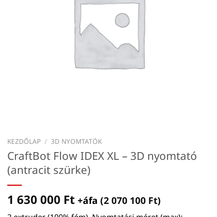
KEZDŐLAP
/
3D NYOMTATÓK
CraftBot Flow IDEX XL – 3D nyomtató
(antracit szürke)
1 630 000
Ft
+áfa (
2 070 100
Ft
)
2 extruder (100% fém), Nyomtatási méret (max):