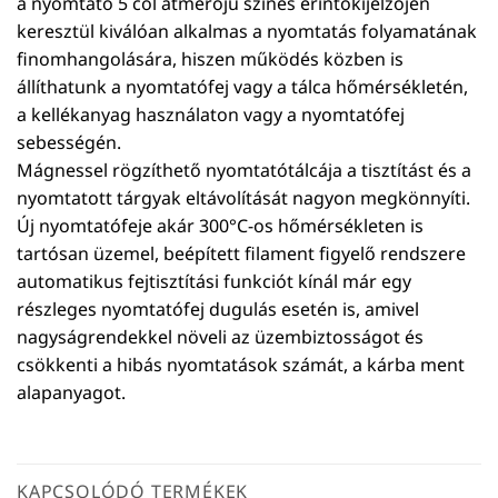
a nyomtató 5 col átmérőjű színes érintőkijelzőjén
keresztül kiválóan alkalmas a nyomtatás folyamatának
finomhangolására, hiszen működés közben is
állíthatunk a nyomtatófej vagy a tálca hőmérsékletén,
a kellékanyag használaton vagy a nyomtatófej
sebességén.
Mágnessel rögzíthető nyomtatótálcája a tisztítást és a
nyomtatott tárgyak eltávolítását nagyon megkönnyíti.
Új nyomtatófeje akár 300°C-os hőmérsékleten is
tartósan üzemel, beépített filament figyelő rendszere
automatikus fejtisztítási funkciót kínál már egy
részleges nyomtatófej dugulás esetén is, amivel
nagyságrendekkel növeli az üzembiztosságot és
csökkenti a hibás nyomtatások számát, a kárba ment
alapanyagot.
KAPCSOLÓDÓ TERMÉKEK