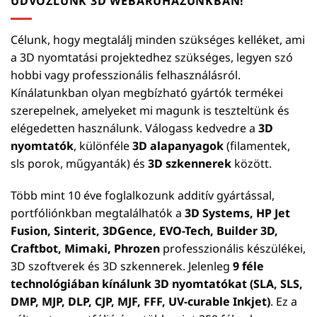
ÜDVÖZLÜNK 3D WEBÁRUHÁZUNKBAN!
Célunk, hogy megtalálj minden szükséges kelléket, ami
a 3D nyomtatási projektedhez szükséges, legyen szó
hobbi vagy professzionális felhasználásról.
Kínálatunkban olyan megbízható gyártók termékei
szerepelnek, amelyeket mi magunk is teszteltünk és
elégedetten használunk. Válogass kedvedre a
3D
nyomtatók
, különféle
3D alapanyagok
(filamentek,
sls porok, műgyanták) és
3D szkennerek
között.
Több mint 10 éve foglalkozunk additív gyártással,
portfóliónkban megtalálhatók a
3D Systems, HP Jet
Fusion, Sinterit, 3DGence, EVO-Tech, Builder 3D,
Craftbot, Mimaki, Phrozen
professzionális készülékei,
3D szoftverek és 3D szkennerek. Jelenleg
9 féle
technológiában kínálunk 3D nyomtatókat (SLA, SLS,
DMP, MJP, DLP, CJP, MJF, FFF, UV-curable Inkjet)
. Ez a