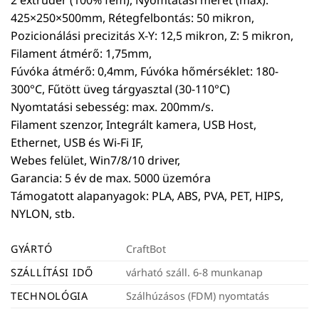
425×250×500mm, Rétegfelbontás: 50 mikron,
Pozicionálási precizitás X-Y: 12,5 mikron, Z: 5 mikron,
Filament átmérő: 1,75mm,
Fúvóka átmérő: 0,4mm, Fúvóka hőmérséklet: 180-
300°C, Fűtött üveg tárgyasztal (30-110°C)
Nyomtatási sebesség: max. 200mm/s.
Filament szenzor, Integrált kamera, USB Host,
Ethernet, USB és Wi-Fi IF,
Webes felület, Win7/8/10 driver,
Garancia: 5 év de max. 5000 üzemóra
Támogatott alapanyagok: PLA, ABS, PVA, PET, HIPS,
NYLON, stb.
GYÁRTÓ
CraftBot
SZÁLLÍTÁSI IDŐ
várható száll. 6-8 munkanap
TECHNOLÓGIA
Szálhúzásos (FDM) nyomtatás