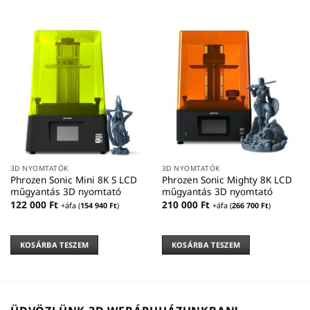
3D NYOMTATÓK
3D NYOMTATÓK
Phrozen Sonic Mini 8K S LCD
Phrozen Sonic Mighty 8K LCD
műgyantás 3D nyomtató
műgyantás 3D nyomtató
122 000
Ft
210 000
Ft
+áfa (
154 940
Ft
)
+áfa (
266 700
Ft
)
KOSÁRBA TESZEM
KOSÁRBA TESZEM