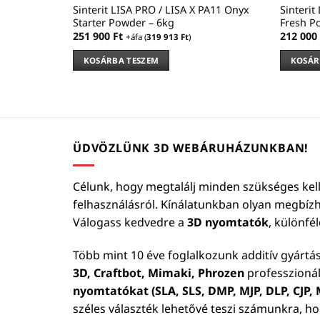
Sinterit LISA PRO / LISA X PA11 Onyx
Sinterit
Starter Powder – 6kg
Fresh P
251 900
Ft
212 000
+áfa (
319 913
Ft
)
KOSÁRBA TESZEM
KOSÁR
ÜDVÖZLÜNK 3D WEBÁRUHÁZUNKBAN!
Célunk, hogy megtalálj minden szükséges kell
felhasználásról. Kínálatunkban olyan megbíz
Válogass kedvedre a
3D nyomtatók
, különfé
Több mint 10 éve foglalkozunk additív gyártá
3D, Craftbot, Mimaki, Phrozen
professzionál
nyomtatókat (SLA, SLS, DMP, MJP, DLP, CJP, M
széles választék lehetővé teszi számunkra, h