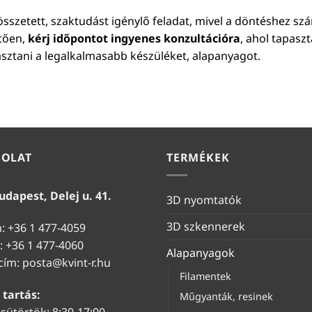
sszetett, szaktudást igénylő feladat, mivel a döntéshez sz
etően,
kérj időpontot ingyenes konzultációra
, ahol tapasz
asztani a legalkalmasabb készüléket, alapanyagot.
SOLAT
TERMÉKEK
udapest, Delej u. 41.
3D nyomtatók
3D szkennerek
n: +36 1 477-4059
: +36 1 477-4060
Alapanyagok
 cím:
posta@kvint-r.hu
Filamentek
 tartás:
Műgyanták, resinek
sütörtök: 8:30-17:00