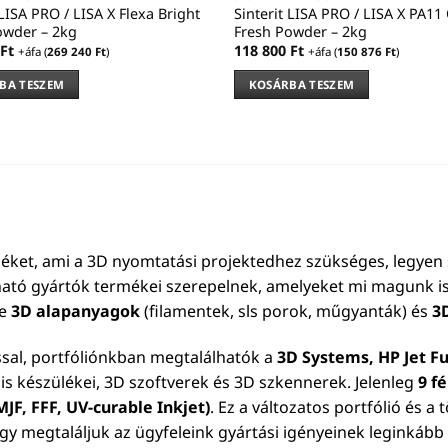
 LISA PRO / LISA X Flexa Bright
Sinterit LISA PRO / LISA X PA11
owder – 2kg
Fresh Powder – 2kg
Ft
118 800
Ft
+áfa (
269 240
Ft
)
+áfa (
150 876
Ft
)
BA TESZEM
KOSÁRBA TESZEM
éket, ami a 3D nyomtatási projektedhez szükséges, legyen 
ható gyártók termékei szerepelnek, amelyeket mi magunk is
le
3D alapanyagok
(filamentek, sls porok, műgyanták) és
3
ssal, portfóliónkban megtalálhatók a
3D Systems, HP Jet Fu
is készülékei, 3D szoftverek és 3D szkennerek. Jelenleg
9 f
JF, FFF, UV-curable Inkjet)
. Ez a változatos portfólió és a
ogy megtaláljuk az ügyfeleink gyártási igényeinek leginkáb