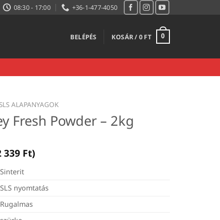
08:30 - 17:00
+36-1-477-4050
BELÉPÉS
KOSÁR /
0
FT
0
SLS ALAPANYAGOK
rey Fresh Powder – 2kg
2 339
Ft
)
Sinterit
SLS nyomtatás
Rugalmas