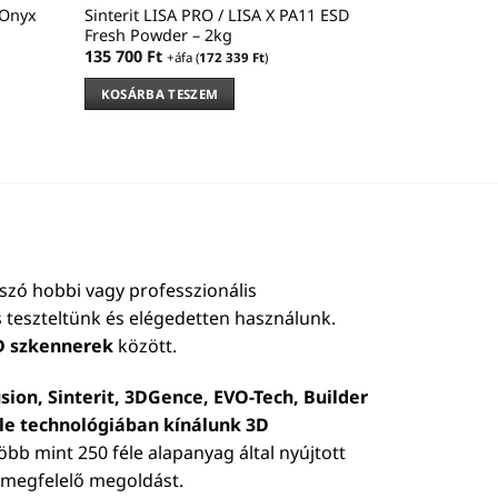
 Onyx
Sinterit LISA PRO / LISA X PA11 ESD
Sinterit LIS
Fresh Powder – 2kg
Fresh Powde
135 700
Ft
186 600
Ft
+áfa (
172 339
Ft
)
+
KOSÁRBA TESZEM
KOSÁRBA 
szó hobbi vagy professzionális
 teszteltünk és elégedetten használunk.
D szkennerek
között.
sion, Sinterit, 3DGence, EVO-Tech, Builder
éle technológiában kínálunk 3D
 több mint 250 féle alapanyag által nyújtott
b megfelelő megoldást.