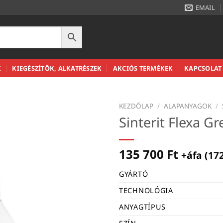
EMAIL
K
KIEGÉSZÍTŐK, ALKATRÉSZEK
AKCIÓS TERMÉKEK
KAPCSOLAT
KEZDŐLAP
/
ALAPANYAGOK
/
Sinterit Flexa G
135 700
Ft
+áfa (
17
GYÁRTÓ
TECHNOLÓGIA
ANYAGTÍPUS