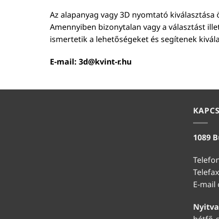
Az alapanyag vagy 3D nyomtató kiválasztása ö
Amennyiben bizonytalan vagy a választást ill
ismertetik a lehetőségeket és segítenek kivál
E-mail:
3d@kvint-r.hu
KAPC
1089 B
Telefo
Telefax
E-mail
Nyitva
hétfő-c