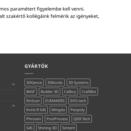
ámos paramétert figyelembe kell venni.
talt szakértő kollégáink felmérik az igényeket,
GYÁRTÓK
3DGence
3DKordo
3D Systems
BASF
Builder 3D
Calibry
CraftBot
EinScan
EUMAKERS
EVO-tech
Kvint-R S4S
Mingda
Peopoly
Phrozen
PostProcess
QIDI Tech
S4S
Shining 3D
Sinterit