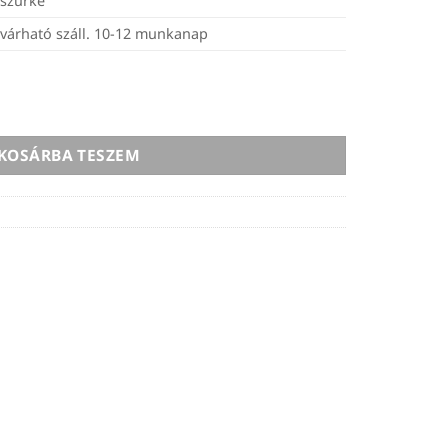
szürke
várható száll. 10-12 munkanap
wder - 2kg mennyiség
KOSÁRBA TESZEM