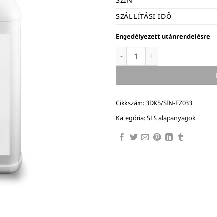
SZÍN
SZÁLLÍTÁSI IDŐ
Engedélyezett utánrendelésre
Sinterit Flexa Grey Fresh Po
Cikkszám:
3DK5/SIN-FZ033
Kategória:
SLS alapanyagok