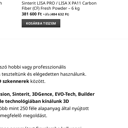
h
Sinterit LISA PRO / LISA X PA11 Carbon
Fiber (CF) Fresh Powder – 6 kg
381 600
Ft
+áfa (
484 632
Ft
)
KOSÁRBA TESZEM
szó hobbi vagy professzionális
 teszteltünk és elégedetten használunk.
D szkennerek
között.
sion, Sinterit, 3DGence, EVO-Tech, Builder
éle technológiában kínálunk 3D
 több mint 250 féle alapanyag által nyújtott
b megfelelő megoldást.