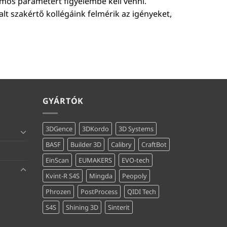
ámos paramétert figyelembe kell venni.
talt szakértő kollégáink felmérik az igényeket,
GYÁRTÓK
3DGence
3DKordo
3D Systems
BASF
Builder 3D
Calibry
CraftBot
EinScan
EUMAKERS
EVO-tech
Kvint-R S4S
Mingda
Peopoly
Phrozen
PostProcess
QIDI Tech
S4S
Shining 3D
Sinterit