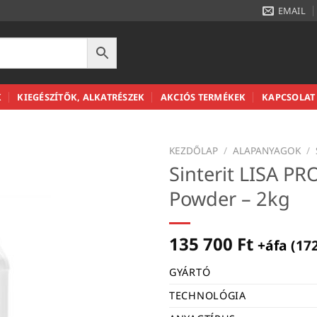
EMAIL
K
KIEGÉSZÍTŐK, ALKATRÉSZEK
AKCIÓS TERMÉKEK
KAPCSOLAT
KEZDŐLAP
/
ALAPANYAGOK
/
Sinterit LISA PR
Powder – 2kg
135 700
Ft
+áfa (
17
GYÁRTÓ
TECHNOLÓGIA