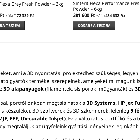
Sinterit Flexa Performance Fres
 Flexa Grey Fresh Powder – 2kg
Powder – 6kg
Ft
381 600
Ft
+áfa (
172 339
Ft
)
+áfa (
484 632
Ft
)
BA TESZEM
KOSÁRBA TESZEM
éket, ami a 3D nyomtatási projektedhez szükséges, legyen 
ható gyártók termékei szerepelnek, amelyeket mi magunk is
le
3D alapanyagok
(filamentek, sls porok, műgyanták) és
3
ssal, portfóliónkban megtalálhatók a
3D Systems, HP Jet Fu
is készülékei, 3D szoftverek és 3D szkennerek. Jelenleg
9 f
JF, FFF, UV-curable Inkjet)
. Ez a változatos portfólió és a
ogy megtaláljuk az ügyfeleink gyártási igényeinek leginkáb