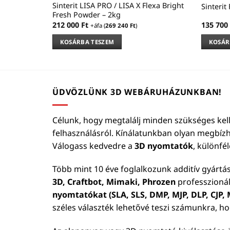
PA11 Onyx
Sinterit LISA PRO / LISA X Flexa Bright
Sinterit
Fresh Powder – 2kg
212 000
Ft
135 700
+áfa (
269 240
Ft
)
KOSÁRBA TESZEM
KOSÁR
ÜDVÖZLÜNK 3D WEBÁRUHÁZUNKBAN!
Célunk, hogy megtalálj minden szükséges kell
felhasználásról. Kínálatunkban olyan megbíz
Válogass kedvedre a
3D nyomtatók
, különfé
Több mint 10 éve foglalkozunk additív gyártá
3D, Craftbot, Mimaki, Phrozen
professzionál
nyomtatókat (SLA, SLS, DMP, MJP, DLP, CJP, M
széles választék lehetővé teszi számunkra, h