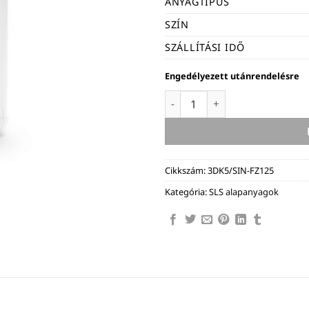
ANYAGTÍPUS
SZÍN
SZÁLLÍTÁSI IDŐ
Engedélyezett utánrendelésre
Sinterit LISA PRO / LISA X P
Cikkszám:
3DK5/SIN-FZ125
Kategória:
SLS alapanyagok