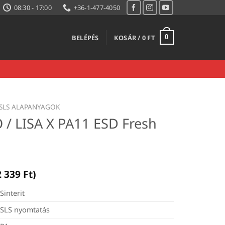
08:30 - 17:00
+36-1-477-4050
BELÉPÉS
KOSÁR /
0
FT
0
SLS ALAPANYAGOK
O / LISA X PA11 ESD Fresh
2 339
Ft
)
Sinterit
SLS nyomtatás