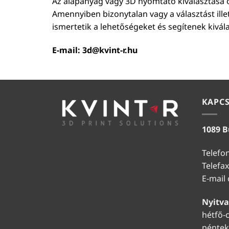
Az alapanyag vagy 3D nyomtató kiválasztása ö
Amennyiben bizonytalan vagy a választást ill
ismertetik a lehetőségeket és segítenek kivál
E-mail:
3d@kvint-r.hu
KAPC
1089 B
Telefo
Telefax
E-mail
Nyitva
hétfő-c
péntek: