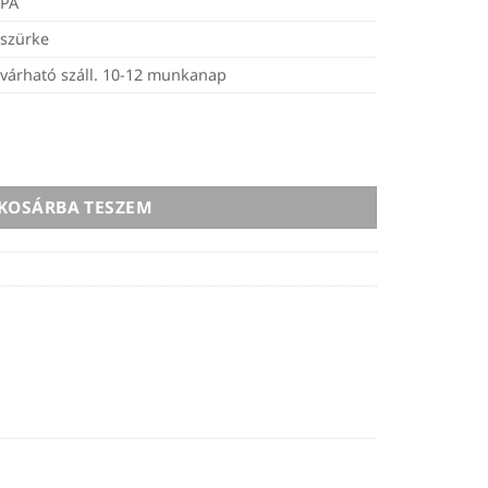
PA
szürke
várható száll. 10-12 munkanap
A11 ESD Fresh Powder - 2kg mennyiség
KOSÁRBA TESZEM