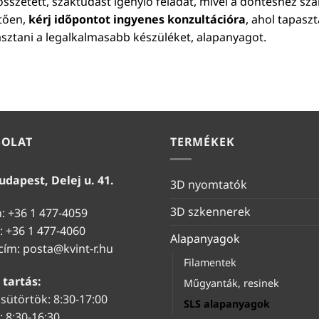
sszetett, szaktudást igénylő feladat, mivel a döntéshez sz
etően,
kérj időpontot ingyenes konzultációra
, ahol tapasz
asztani a legalkalmasabb készüléket, alapanyagot.
SOLAT
TERMÉKEK
udapest, Delej u. 41.
3D nyomtatók
3D szkennerek
n: +36 1 477-4059
: +36 1 477-4060
Alapanyagok
 cím:
posta@kvint-r.hu
Filamentek
 tartás:
Műgyanták, resinek
sütörtök: 8:30-17:00
SLS alapanyagok
 8:30-16:30