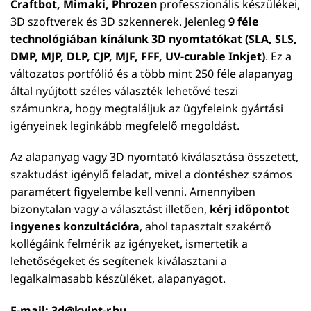
Craftbot, Mimaki, Phrozen
professzionális készülékei,
3D szoftverek és 3D szkennerek. Jelenleg
9 féle
technológiában kínálunk 3D nyomtatókat (SLA, SLS,
DMP, MJP, DLP, CJP, MJF, FFF, UV-curable Inkjet)
. Ez a
változatos portfólió és a több mint 250 féle alapanyag
által nyújtott széles választék lehetővé teszi
számunkra, hogy megtaláljuk az ügyfeleink gyártási
igényeinek leginkább megfelelő megoldást.
Az alapanyag vagy 3D nyomtató kiválasztása összetett,
szaktudást igénylő feladat, mivel a döntéshez számos
paramétert figyelembe kell venni. Amennyiben
bizonytalan vagy a választást illetően,
kérj időpontot
ingyenes konzultációra
, ahol tapasztalt szakértő
kollégáink felmérik az igényeket, ismertetik a
lehetőségeket és segítenek kiválasztani a
legalkalmasabb készüléket, alapanyagot.
E-mail:
3d@kvint-r.hu