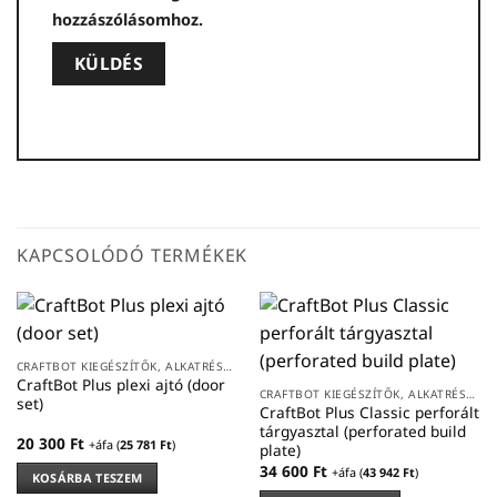
hozzászólásomhoz.
KAPCSOLÓDÓ TERMÉKEK
CRAFTBOT KIEGÉSZÍTŐK, ALKATRÉSZEK
CraftBot Plus plexi ajtó (door
CRAFTBOT KIEGÉSZÍTŐK, ALKATRÉSZEK
set)
CraftBot Plus Classic perforált
tárgyasztal (perforated build
20 300
Ft
+áfa (
25 781
Ft
)
plate)
34 600
Ft
+áfa (
43 942
Ft
)
KOSÁRBA TESZEM