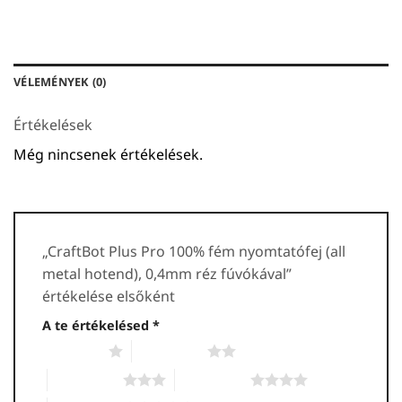
VÉLEMÉNYEK (0)
Értékelések
Még nincsenek értékelések.
„CraftBot Plus Pro 100% fém nyomtatófej (all
metal hotend), 0,4mm réz fúvókával”
értékelése elsőként
A te értékelésed
*
1 / 5 csillag
2 / 5 csillag
3 / 5 csillag
4 / 5 csillag