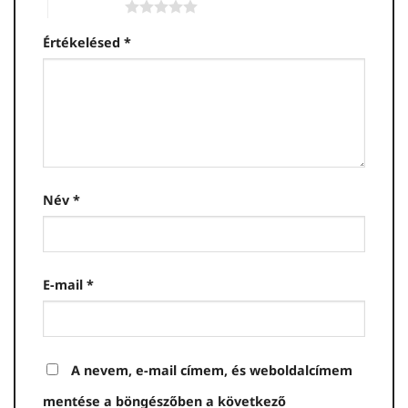
5 / 5 csillag
Értékelésed
*
Név
*
E-mail
*
A nevem, e-mail címem, és weboldalcímem
mentése a böngészőben a következő