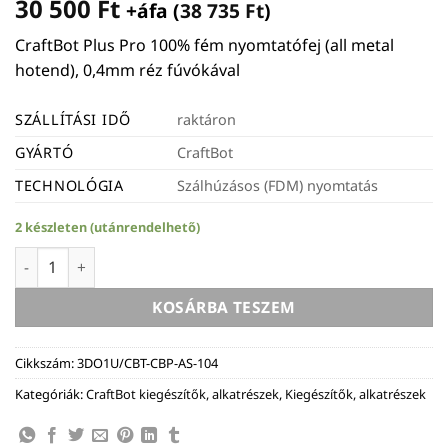
30 500
Ft
+áfa (
38 735
Ft
)
CraftBot Plus Pro 100% fém nyomtatófej (all metal
hotend), 0,4mm réz fúvókával
SZÁLLÍTÁSI IDŐ
raktáron
GYÁRTÓ
CraftBot
TECHNOLÓGIA
Szálhúzásos (FDM) nyomtatás
2 készleten (utánrendelhető)
CraftBot Plus Pro 100% fém nyomtatófej (all metal hotend)
KOSÁRBA TESZEM
Cikkszám:
3DO1U/CBT-CBP-AS-104
Kategóriák:
CraftBot kiegészítők, alkatrészek
,
Kiegészítők, alkatrészek