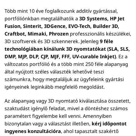
Több mint 10 éve foglalkozunk additív gyártással,
portfóliónkban megtalálhatók a
3D Systems, HP Jet
Fusion, Sinterit, 3DGence, EVO-Tech, Builder 3D,
Craftbot, Mimaki, Phrozen
professzionális készülékei,
3D szoftverek és 3D szkennerek. Jelenleg
9 féle
technológiában kínálunk 3D nyomtatókat (SLA, SLS,
DMP, MJP, DLP, CJP, MJF, FFF, UV-curable Inkjet)
. Ez a
változatos portfólió és a több mint 250 féle alapanyag
által nyújtott széles választék lehetővé teszi
számunkra, hogy megtaláljuk az ügyfeleink gyártási
igényeinek leginkább megfelelő megoldást.
Az alapanyag vagy 3D nyomtató kiválasztása összetett,
szaktudást igénylő feladat, mivel a döntéshez számos
paramétert figyelembe kell venni. Amennyiben
bizonytalan vagy a választást illetően,
kérj időpontot
ingyenes konzultációra
, ahol tapasztalt szakértő