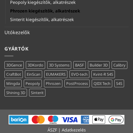
Peopoly kiegészítők, alkatrészek
Phrozen kiegészítők, alkatrészek
Sinterit kiegészítők, alkatrészek
Utókezelők
GYÁRTÓK
3DGence
3DKordo
3D Systems
BASF
Builder 3D
Calibry
CraftBot
EinScan
EUMAKERS
EVO-tech
Kvint-R S4S
Mingda
Peopoly
Phrozen
PostProcess
QIDI Tech
S4S
Shining 3D
Sinterit
ÁSZF
|
Adatkezelés