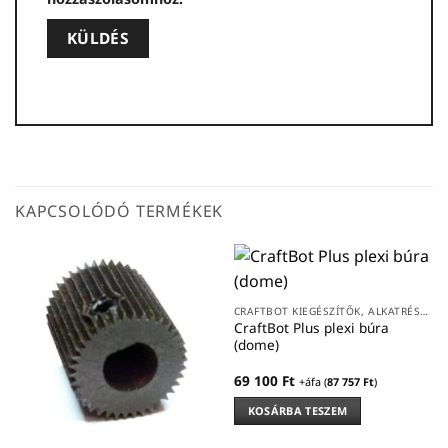
KAPCSOLÓDÓ TERMÉKEK
CRAFTBOT KIEGÉSZÍTŐK, ALKATRÉSZEK
CraftBot Plus plexi búra
(dome)
69 100
Ft
+áfa (
87 757
Ft
)
KOSÁRBA TESZEM