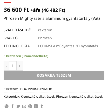
36 600
Ft
+áfa (
46 482
Ft
)
Phrozen Mighty széria alumínium gyantatartály (Vat)
SZÁLLÍTÁSI IDŐ
raktáron
GYÁRTÓ
Phrozen
TECHNOLÓGIA
LCD/MSLA műgyantás 3D nyomtatás
6 készleten (utánrendelhető)
Phrozen Mighty alumínium gyantatartály - 10,1 (Vat) mennyi
KOSÁRBA TESZEM
Cikkszám:
3DO4U/PHR-FSPVA1001
Kategóriák:
Kiegészítők, alkatrészek
,
Phrozen kiegészítők, alkatrészek