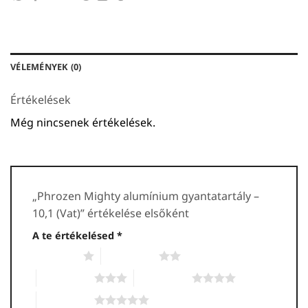
VÉLEMÉNYEK (0)
Értékelések
Még nincsenek értékelések.
„Phrozen Mighty alumínium gyantatartály –
10,1 (Vat)” értékelése elsőként
A te értékelésed
*
1 / 5 csillag
2 / 5 csillag
3 / 5 csillag
4 / 5 csillag
5 / 5 csillag