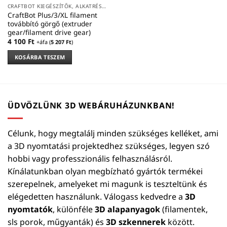
CRAFTBOT KIEGÉSZÍTŐK, ALKATRÉSZEK
CraftBot Plus/3/XL filament
továbbító görgő (extruder
gear/filament drive gear)
4 100
Ft
+áfa (
5 207
Ft
)
KOSÁRBA TESZEM
ÜDVÖZLÜNK 3D WEBÁRUHÁZUNKBAN!
Célunk, hogy megtalálj minden szükséges kelléket, ami
a 3D nyomtatási projektedhez szükséges, legyen szó
hobbi vagy professzionális felhasználásról.
Kínálatunkban olyan megbízható gyártók termékei
szerepelnek, amelyeket mi magunk is teszteltünk és
elégedetten használunk. Válogass kedvedre a
3D
nyomtatók
, különféle
3D alapanyagok
(filamentek,
sls porok, műgyanták) és
3D szkennerek
között.