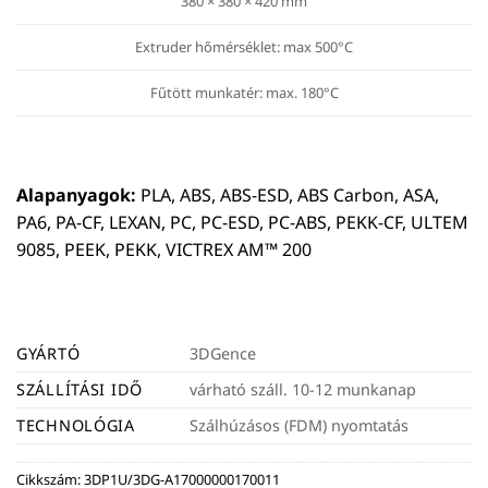
380 × 380 × 420 mm
Extruder hőmérséklet: max 500°C
Fűtött munkatér: max. 180°C
Alapanyagok:
PLA, ABS, ABS-ESD, ABS Carbon, ASA,
PA6, PA-CF, LEXAN, PC, PC-ESD, PC-ABS, PEKK-CF, ULTEM
9085, PEEK, PEKK, VICTREX AM™ 200
GYÁRTÓ
3DGence
SZÁLLÍTÁSI IDŐ
várható száll. 10-12 munkanap
TECHNOLÓGIA
Szálhúzásos (FDM) nyomtatás
Cikkszám:
3DP1U/3DG-A17000000170011