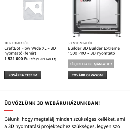
3D NYOMTATÓK
3D NYOMTATÓK
CraftBot Flow Wide XL – 3D
Builder 3D Builder Extreme
nyomtató (fehér)
1500 PRO – 3D nyomtató
1 521 000
Ft
+áfa (
1 931 670
Ft
)
KÉRJEN EGYEDI AJÁNLATOT!
KOSÁRBA TESZEM
TOVÁBB OLVASOM
ÜDVÖZLÜNK 3D WEBÁRUHÁZUNKBAN!
Célunk, hogy megtalálj minden szükséges kelléket, ami
a 3D nyomtatási projektedhez szükséges, legyen szó