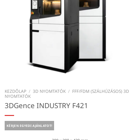
KEZDŐLAP
/
3D NYOMTATÓK
/
FFF/FDM (SZÁLHÚZÁSOS) 3D
NYOMTATÓK
3DGence INDUSTRY F421
KÉRJEN EGYEDI AJÁNLATOT!