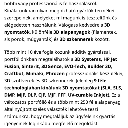
hobbi vagy professzionális felhasználásról.
Kínálatunkban olyan megbízható gyártók termékei
szerepelnek, amelyeket mi magunk is teszteltünk és
elégedetten használunk. Válogass kedvedre a
3D
nyomtatók
, különféle
3D alapanyagok
(filamentek,
sls porok, műgyanták) és
3D szkennerek
között.
Több mint 10 éve foglalkozunk additív gyártással,
portfóliónkban megtalálhatók a
3D Systems, HP Jet
Fusion, Sinterit, 3DGence, EVO-Tech, Builder 3D,
Craftbot, Mimaki, Phrozen
professzionális készülékei,
3D szoftverek és 3D szkennerek. Jelenleg
9 féle
technológiában kínálunk 3D nyomtatókat (SLA, SLS,
DMP, MJP, DLP, CJP, MJF, FFF, UV-curable Inkjet)
. Ez a
változatos portfólió és a több mint 250 féle alapanyag
által nyújtott széles választék lehetővé teszi
számunkra, hogy megtaláljuk az ügyfeleink gyártási
igényeinek leginkább megfelelő megoldást.