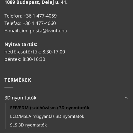
1089 Budapest, Delej u. 41.
Telefon: +36 1 477-4059
Telefax: +36 1 477-4060
E-mail cím:
posta@kvint-r.hu
Nyitva tartás:
hétfő-csütörtök: 8:30-17:00
péntek: 8:30-16:30
TERMÉKEK
3D nyomtatók
FFF/FDM (szálhúzásos) 3D nyomtatók
LCD/MSLA műgyantás 3D nyomtatók
SLS 3D nyomtatók