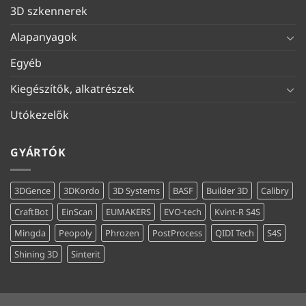
3D szkennerek
Alapanyagok
Egyéb
Kiegészítők, alkatrészek
Utókezelők
GYÁRTÓK
3DGence
3DKordo
3D Systems
BASF
Builder 3D
Calibry
CraftBot
EinScan
EUMAKERS
EVO-tech
Kvint-R S4S
Mingda
Peopoly
Phrozen
PostProcess
QIDI Tech
S4S
Shining 3D
Sinterit